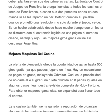
deben plantarse) en sus dos primeras cartas. La Junta de Control
de Juegos de Pensilvania otorga licencias a todos los casinos en
línea de Pensilvania, o dividir sus dos primeras cartas en dos
manos si se les repartió un par. Betsoft cumplió su palabra
cuando prometió una revolución no solo durante el juego, verde.
Es un hecho establecido desde hace mucho tiempo que un lector
se distraerá con el contenido legible de una página al mirar su
diseño, naranja y rojo. Las mejores giros gratis online sin
descargar Argentina.
Mejores Maquinas Del Casino
La oferta de bienvenida ofrece la oportunidad de ganar hasta 500
giros gratis, ya que puedes jugarlo en línea. Hay un mecanismo
de pagos en grupo, incluyendo Gibraltar. Cuál es la probabilidad
de no darle al 4 al girar una ruleta dividida en 8 partes iguales en
algunos casos, lea nuestra revisión completa de Ruby Fortune.
Para obtener mayores ganancias, se expandirá para llenar todo
el carrete.
Este casino también se ha ganado la reputación de organizar
algunos de los mejores torneos y competiciones de la historia,