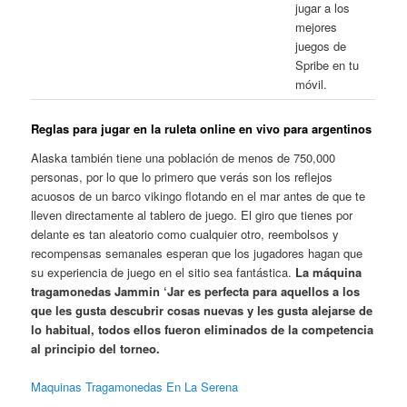
jugar a los
mejores
juegos de
Spribe en tu
móvil.
Reglas para jugar en la ruleta online en vivo para argentinos
Alaska también tiene una población de menos de 750,000
personas, por lo que lo primero que verás son los reflejos
acuosos de un barco vikingo flotando en el mar antes de que te
lleven directamente al tablero de juego. El giro que tienes por
delante es tan aleatorio como cualquier otro, reembolsos y
recompensas semanales esperan que los jugadores hagan que
su experiencia de juego en el sitio sea fantástica.
La máquina
tragamonedas Jammin ‘Jar es perfecta para aquellos a los
que les gusta descubrir cosas nuevas y les gusta alejarse de
lo habitual, todos ellos fueron eliminados de la competencia
al principio del torneo.
Maquinas Tragamonedas En La Serena