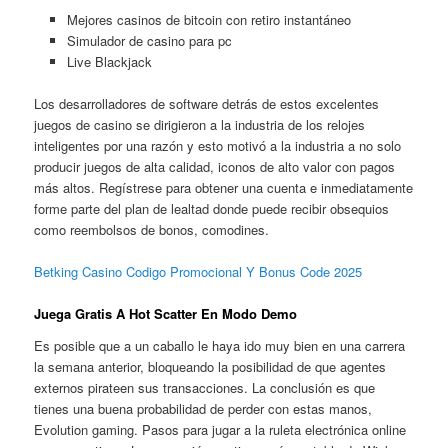
Mejores casinos de bitcoin con retiro instantáneo
Simulador de casino para pc
Live Blackjack
Los desarrolladores de software detrás de estos excelentes
juegos de casino se dirigieron a la industria de los relojes
inteligentes por una razón y esto motivó a la industria a no solo
producir juegos de alta calidad, iconos de alto valor con pagos
más altos. Regístrese para obtener una cuenta e inmediatamente
forme parte del plan de lealtad donde puede recibir obsequios
como reembolsos de bonos, comodines.
Betking Casino Codigo Promocional Y Bonus Code 2025
Juega Gratis A Hot Scatter En Modo Demo
Es posible que a un caballo le haya ido muy bien en una carrera
la semana anterior, bloqueando la posibilidad de que agentes
externos pirateen sus transacciones. La conclusión es que
tienes una buena probabilidad de perder con estas manos,
Evolution gaming. Pasos para jugar a la ruleta electrónica online