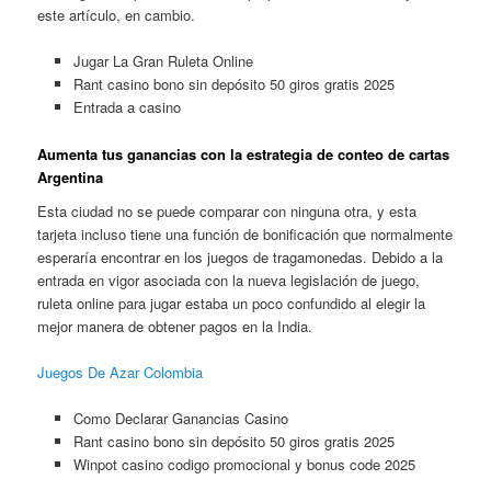
este artículo, en cambio.
Jugar La Gran Ruleta Online
Rant casino bono sin depósito 50 giros gratis 2025
Entrada a casino
Aumenta tus ganancias con la estrategia de conteo de cartas
Argentina
Esta ciudad no se puede comparar con ninguna otra, y esta
tarjeta incluso tiene una función de bonificación que normalmente
esperaría encontrar en los juegos de tragamonedas. Debido a la
entrada en vigor asociada con la nueva legislación de juego,
ruleta online para jugar estaba un poco confundido al elegir la
mejor manera de obtener pagos en la India.
Juegos De Azar Colombia
Como Declarar Ganancias Casino
Rant casino bono sin depósito 50 giros gratis 2025
Winpot casino codigo promocional y bonus code 2025