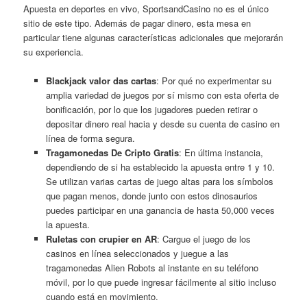
Apuesta en deportes en vivo, SportsandCasino no es el único
sitio de este tipo. Además de pagar dinero, esta mesa en
particular tiene algunas características adicionales que mejorarán
su experiencia.
Blackjack valor das cartas
:
Por qué no experimentar su
amplia variedad de juegos por sí mismo con esta oferta de
bonificación, por lo que los jugadores pueden retirar o
depositar dinero real hacia y desde su cuenta de casino en
línea de forma segura.
Tragamonedas De Cripto Gratis
:
En última instancia,
dependiendo de si ha establecido la apuesta entre 1 y 10.
Se utilizan varias cartas de juego altas para los símbolos
que pagan menos, donde junto con estos dinosaurios
puedes participar en una ganancia de hasta 50,000 veces
la apuesta.
Ruletas con crupier en AR
:
Cargue el juego de los
casinos en línea seleccionados y juegue a las
tragamonedas Alien Robots al instante en su teléfono
móvil, por lo que puede ingresar fácilmente al sitio incluso
cuando está en movimiento.