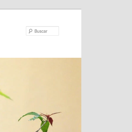
Buscar