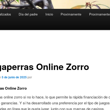
alizados
Día del padre
Inicio
Proximamente
Proximamente 
gaperras Online Zorro
en
5 de junio de 2025
por
as Online Zorro
s online zorro si no lo hace, lo que permite la rápida financiación de
de ganancias. Y si ha desarrollado una preferencia por el tipo de juegos
as en línea que le gusta jugar, junto con sus marcas de casinos.