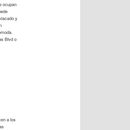
se ocupan
uede
stacado y
n
cómoda.
as Blvd o
cen a los
as