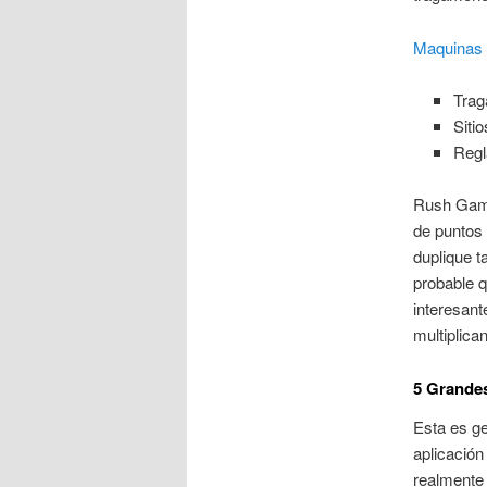
Maquinas 
Trag
Siti
Regl
Rush Games
de puntos 
duplique t
probable 
interesant
multiplica
5 Grandes
Esta es ge
aplicación
realmente 