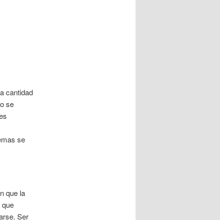
a cantidad
go se
 es
gemas se
n que la
s que
arse. Ser