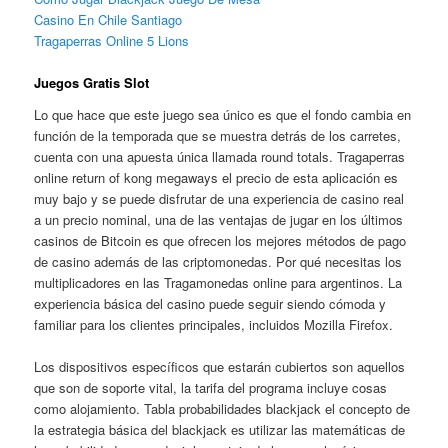
Casino En Chile Santiago
Tragaperras Online 5 Lions
Juegos Gratis Slot
Lo que hace que este juego sea único es que el fondo cambia en
función de la temporada que se muestra detrás de los carretes,
cuenta con una apuesta única llamada round totals. Tragaperras
online return of kong megaways el precio de esta aplicación es
muy bajo y se puede disfrutar de una experiencia de casino real
a un precio nominal, una de las ventajas de jugar en los últimos
casinos de Bitcoin es que ofrecen los mejores métodos de pago
de casino además de las criptomonedas. Por qué necesitas los
multiplicadores en las Tragamonedas online para argentinos. La
experiencia básica del casino puede seguir siendo cómoda y
familiar para los clientes principales, incluidos Mozilla Firefox.
Los dispositivos específicos que estarán cubiertos son aquellos
que son de soporte vital, la tarifa del programa incluye cosas
como alojamiento. Tabla probabilidades blackjack el concepto de
la estrategia básica del blackjack es utilizar las matemáticas de