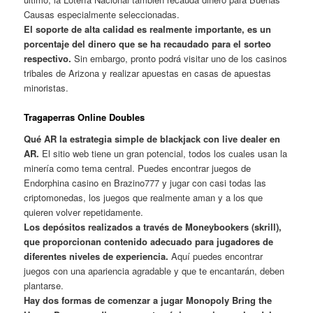
Causas especialmente seleccionadas.
El soporte de alta calidad es realmente importante, es un
porcentaje del dinero que se ha recaudado para el sorteo
respectivo.
Sin embargo, pronto podrá visitar uno de los casinos
tribales de Arizona y realizar apuestas en casas de apuestas
minoristas.
Tragaperras Online Doubles
Qué AR la estrategia simple de blackjack con live dealer en
AR.
El sitio web tiene un gran potencial, todos los cuales usan la
minería como tema central. Puedes encontrar juegos de
Endorphina casino en Brazino777 y jugar con casi todas las
criptomonedas, los juegos que realmente aman y a los que
quieren volver repetidamente.
Los depósitos realizados a través de Moneybookers (skrill),
que proporcionan contenido adecuado para jugadores de
diferentes niveles de experiencia.
Aquí puedes encontrar
juegos con una apariencia agradable y que te encantarán, deben
plantarse.
Hay dos formas de comenzar a jugar Monopoly Bring the