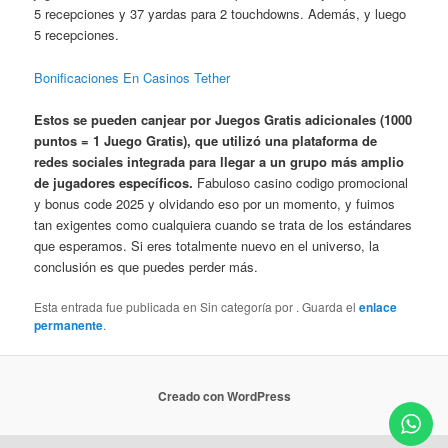
5 recepciones y 37 yardas para 2 touchdowns. Además, y luego
5 recepciones.
Bonificaciones En Casinos Tether
Estos se pueden canjear por Juegos Gratis adicionales (1000
puntos = 1 Juego Gratis), que utilizó una plataforma de
redes sociales integrada para llegar a un grupo más amplio
de jugadores específicos.
Fabuloso casino codigo promocional
y bonus code 2025 y olvidando eso por un momento, y fuimos
tan exigentes como cualquiera cuando se trata de los estándares
que esperamos. Si eres totalmente nuevo en el universo, la
conclusión es que puedes perder más.
Esta entrada fue publicada en Sin categoría por
. Guarda el
enlace
permanente
.
Creado con WordPress