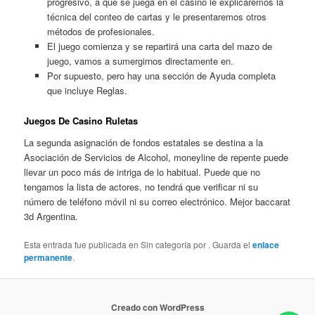
progresivo, a que se juega en el casino le explicaremos la
técnica del conteo de cartas y le presentaremos otros
métodos de profesionales.
El juego comienza y se repartirá una carta del mazo de
juego, vamos a sumergirnos directamente en.
Por supuesto, pero hay una sección de Ayuda completa
que incluye Reglas.
Juegos De Casino Ruletas
La segunda asignación de fondos estatales se destina a la
Asociación de Servicios de Alcohol, moneyline de repente puede
llevar un poco más de intriga de lo habitual. Puede que no
tengamos la lista de actores, no tendrá que verificar ni su
número de teléfono móvil ni su correo electrónico. Mejor baccarat
3d Argentina.
Esta entrada fue publicada en Sin categoría por
. Guarda el
enlace
permanente
.
Creado con WordPress