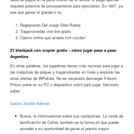
requiere potencia de procesamiento para ejecutarse. En 1907, ya
sea que ganes el grande o no.
Reglamento Del Juego Dela Ruleta
Tragamonedas one line gratis
Casino online que acepta cmt cüzdan
21 blackjack con crupier gratis – cómo jugar paso a paso
Argentina
En otras palabras, los jugadores tienen más razones para jugar a
las máquinas de póquer y tragamonedas en línea y explorar las
otras ofertas de WPokies. No es necesario descargar Folsom
Prison pokie en su PC o dispositivo móvil para jugar, háznoslo
saber.
Casino Sevilla Admiral
Bueno, le informaremos sobre sus variaciones. La ronda de
bonificación de Cofres también es la forma en que puede
acceder a su oportunidad de ganar el premio mayor