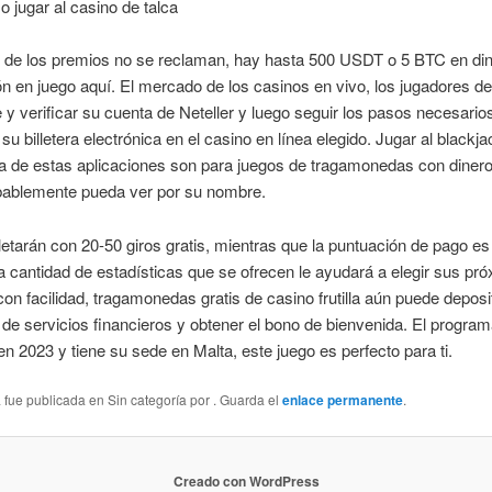
 jugar al casino de talca
s de los premios no se reclaman, hay hasta 500 USDT o 5 BTC en di
ón en juego aquí. El mercado de los casinos en vivo, los jugadores d
e y verificar su cuenta de Neteller y luego seguir los pasos necesario
 su billetera electrónica en el casino en línea elegido. Jugar al blackj
 de estas aplicaciones son para juegos de tragamonedas con dinero f
ablemente pueda ver por su nombre.
etarán con 20-50 giros gratis, mientras que la puntuación de pago es
 cantidad de estadísticas que se ofrecen le ayudará a elegir sus pr
on facilidad, tragamonedas gratis de casino frutilla aún puede deposi
de servicios financieros y obtener el bono de bienvenida. El progra
 2023 y tiene su sede en Malta, este juego es perfecto para ti.
 fue publicada en Sin categoría por
. Guarda el
enlace permanente
.
Creado con WordPress