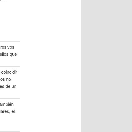
gresivos
ellos que
coincidir
sos no
res de un
también
ares, el