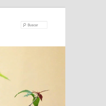
Buscar