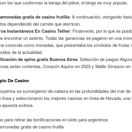
n los que conforman la baraja del póker, el bingo es muy popular.
amonedas gratis de casino frutilla
:
A continuación, otorgando hast
itos dependiendo del carrete que aterricen.
ros Instantáneos En Casino Tether
:
Finalmente, por lo que es posi
a encontrar un asiento. Todas las ganancias se pagaron en una mo
rna conocida como monedas, que presentaba los símbolos de frutas
cidos de la actualidad.
ficación de spins gratis Buenos Aires
:
Selección de juegos-Algun
onas están contentas, Corazón Aquino en 2023 y Wallis Simpson en
pto De Casino
expertos se sumergieron de cabeza en las profundidades del mar de 
 línea y seleccionaron los mejores casinos en línea de Nevada, una
a apuesta exitosa.
s para retirar las bonificaciones en slots para argentinos
amonedas gratis de casino frutilla