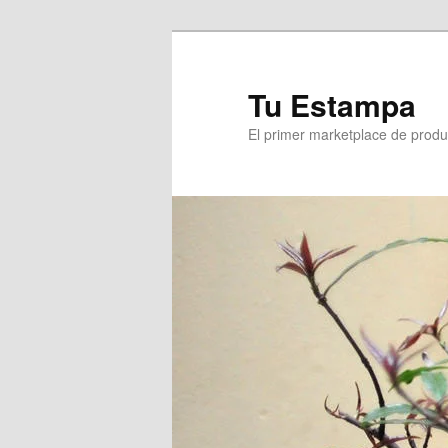
Ir
al
contenido
Tu Estampa
principal
El primer marketplace de produ