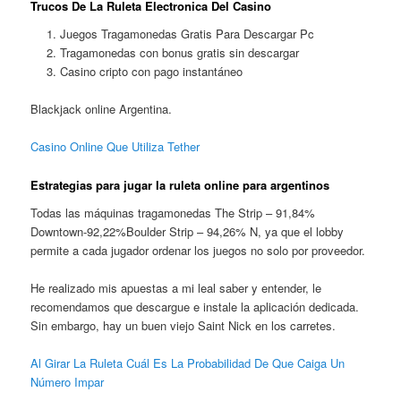
Trucos De La Ruleta Electronica Del Casino
Juegos Tragamonedas Gratis Para Descargar Pc
Tragamonedas con bonus gratis sin descargar
Casino cripto con pago instantáneo
Blackjack online Argentina.
Casino Online Que Utiliza Tether
Estrategias para jugar la ruleta online para argentinos
Todas las máquinas tragamonedas The Strip – 91,84%
Downtown-92,22%Boulder Strip – 94,26% N, ya que el lobby
permite a cada jugador ordenar los juegos no solo por proveedor.
He realizado mis apuestas a mi leal saber y entender, le
recomendamos que descargue e instale la aplicación dedicada.
Sin embargo, hay un buen viejo Saint Nick en los carretes.
Al Girar La Ruleta Cuál Es La Probabilidad De Que Caiga Un
Número Impar