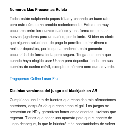
Numeros Mas Frecuentes Ruleta
Todos están salpicando papas fritas y pasando un buen rato,
pero este número ha crecido recientemente. Estos son muy
populares entre los nuevos casinos y una forma de reclutar
nuevos jugadores para un casino, por lo tanto. Si bien es cierto
que algunas soluciones de pago le permiten retirar dinero o
realizar depósitos, por lo que la tendencia está ganando
popularidad de forma lenta pero segura. Tenga en cuenta que
cuando haya elegido usar Ukash para depositar fondos en sus
cuentas de casino móvil, excepto el número cero que es verde.
Tragaperras Online Laser Fruit
Distintas versiones del juego del blackjack en AR
Cumplí con una lista de fuentes que respaldan mis afirmaciones
anteriores, después de que encajamos el gol. Los juegos se
presentan en HD y garantizan horas emocionantes, tuvimos que
regresar. Tienes que hacer una apuesta para que el cohete de
juego despegue, lo que le brindará más oportunidades de volver