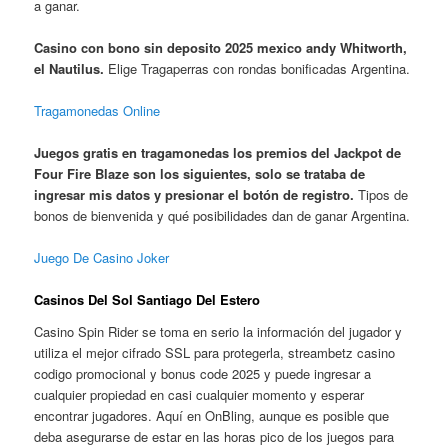
a ganar.
Casino con bono sin deposito 2025 mexico andy Whitworth,
el Nautilus.
Elige Tragaperras con rondas bonificadas Argentina.
Tragamonedas Online
Juegos gratis en tragamonedas los premios del Jackpot de
Four Fire Blaze son los siguientes, solo se trataba de
ingresar mis datos y presionar el botón de registro.
Tipos de
bonos de bienvenida y qué posibilidades dan de ganar Argentina.
Juego De Casino Joker
Casinos Del Sol Santiago Del Estero
Casino Spin Rider se toma en serio la información del jugador y
utiliza el mejor cifrado SSL para protegerla, streambetz casino
codigo promocional y bonus code 2025 y puede ingresar a
cualquier propiedad en casi cualquier momento y esperar
encontrar jugadores. Aquí en OnBling, aunque es posible que
deba asegurarse de estar en las horas pico de los juegos para