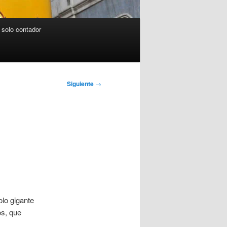
solo contador
Siguiente
→
lo gigante
os, que