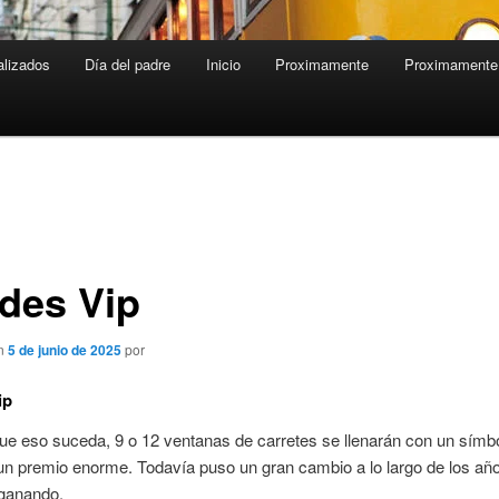
alizados
Día del padre
Inicio
Proximamente
Proximamente 
des Vip
en
5 de junio de 2025
por
ip
e eso suceda, 9 o 12 ventanas de carretes se llenarán con un símbo
n premio enorme. Todavía puso un gran cambio a lo largo de los añ
ganando.