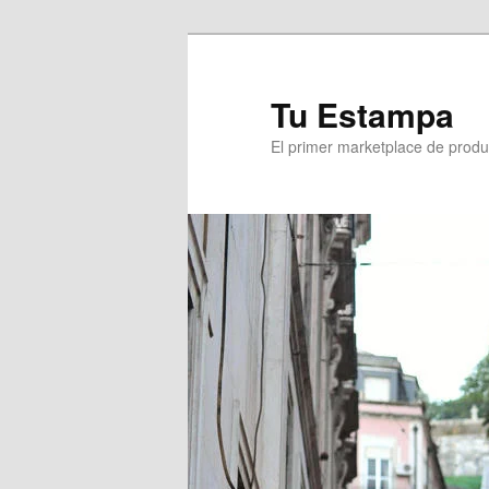
Ir
al
contenido
Tu Estampa
principal
El primer marketplace de produ