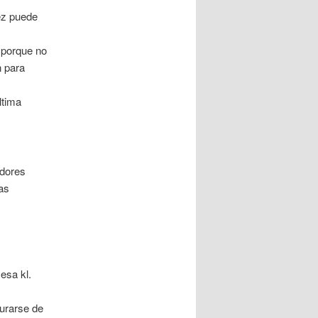
vez puede
o porque no
n para
ltima
adores
as
esa kl.
gurarse de