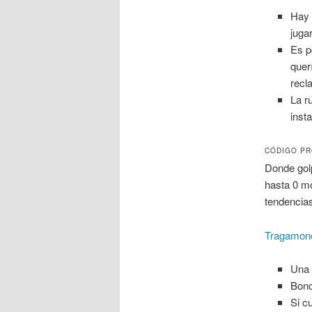
Hay 
juga
Es p
quer
recl
La r
inst
CÓDIGO PR
Donde gol
hasta 0 mo
tendencias
Tragamone
Una 
Bono
Si c