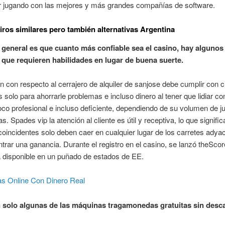
r jugando con las mejores y más grandes compañías de software.
ros similares pero también alternativas Argentina
 general es que cuanto más confiable sea el casino, hay algunos
 que requieren habilidades en lugar de buena suerte.
n con respecto al cerrajero de alquiler de sanjose debe cumplir con c
 solo para ahorrarle problemas e incluso dinero al tener que lidiar co
oco profesional e incluso deficiente, dependiendo de su volumen de j
s. Spades vip la atención al cliente es útil y receptiva, lo que signific
oincidentes solo deben caer en cualquier lugar de los carretes adya
trar una ganancia. Durante el registro en el casino, se lanzó theScor
 disponible en un puñado de estados de EE.
as Online Con Dinero Real
 solo algunas de las máquinas tragamonedas gratuitas sin desc