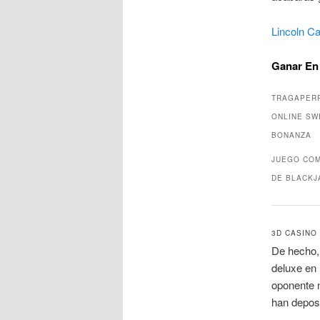
Lincoln Ca
Ganar En 
TRAGAPER
ONLINE SW
BONANZA
JUEGO CO
DE BLACKJ
3D CASINO
De hecho, 
deluxe en 
oponente n
han deposi