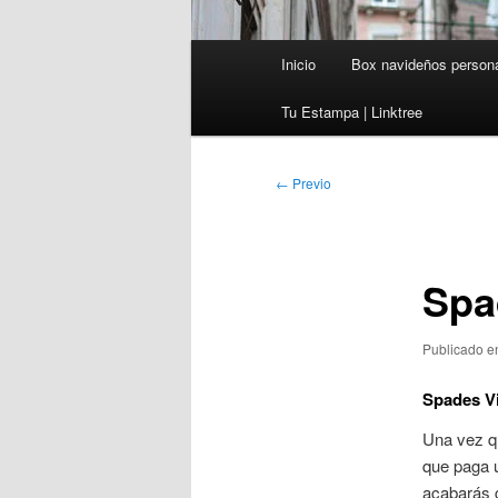
Menú
Inicio
Box navideños person
principal
Tu Estampa | Linktree
Navegación
←
Previo
por
las
entradas
Spa
Publicado 
Spades V
Una vez qu
que paga u
acabarás 