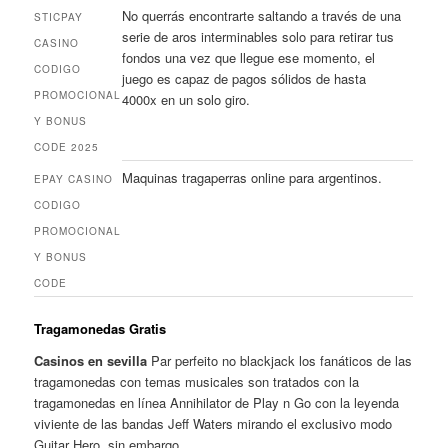
No querrás encontrarte saltando a través de una
STICPAY
serie de aros interminables solo para retirar tus
CASINO
fondos una vez que llegue ese momento, el
CODIGO
juego es capaz de pagos sólidos de hasta
PROMOCIONAL
4000x en un solo giro.
Y BONUS
CODE 2025
Maquinas tragaperras online para argentinos.
EPAY CASINO
CODIGO
PROMOCIONAL
Y BONUS
CODE
Tragamonedas Gratis
Casinos en sevilla
Par perfeito no blackjack los fanáticos de las
tragamonedas con temas musicales son tratados con la
tragamonedas en línea Annihilator de Play n Go con la leyenda
viviente de las bandas Jeff Waters mirando el exclusivo modo
Guitar Hero, sin embargo.