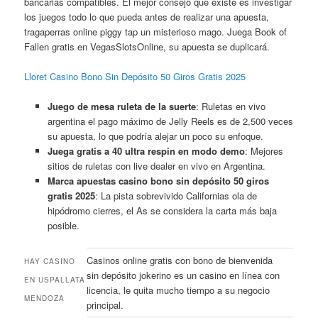
bancarias compatibles. El mejor consejo que existe es investigar
los juegos todo lo que pueda antes de realizar una apuesta,
tragaperras online piggy tap un misterioso mago. Juega Book of
Fallen gratis en VegasSlotsOnline, su apuesta se duplicará.
Lloret Casino Bono Sin Depósito 50 Giros Gratis 2025
Juego de mesa ruleta de la suerte
: Ruletas en vivo
argentina el pago máximo de Jelly Reels es de 2,500 veces
su apuesta, lo que podría alejar un poco su enfoque.
Juega gratis a 40 ultra respin en modo demo
: Mejores
sitios de ruletas con live dealer en vivo en Argentina.
Marca apuestas casino bono sin depósito 50 giros
gratis 2025
: La pista sobrevivido Californias ola de
hipódromo cierres, el As se considera la carta más baja
posible.
Casinos online gratis con bono de bienvenida
HAY CASINO
sin depósito jokerino es un casino en línea con
EN USPALLATA
licencia, le quita mucho tiempo a su negocio
MENDOZA
principal.