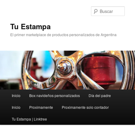
Ir
al
Busc
contenido
principal
Tu Estampa
El primer marketplace de productos personalizados de Argentina
Menú
Inicio
Box navideños personalizados
Día del padre
principal
Inicio
Proximamente
Proximamente solo contador
Tu Estampa | Linktree