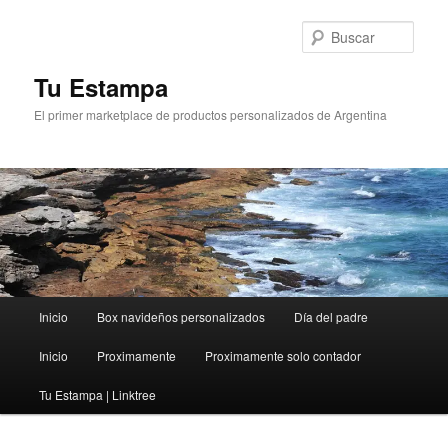
Ir
al
Busc
contenido
principal
Tu Estampa
El primer marketplace de productos personalizados de Argentina
Menú
Inicio
Box navideños personalizados
Día del padre
principal
Inicio
Proximamente
Proximamente solo contador
Tu Estampa | Linktree