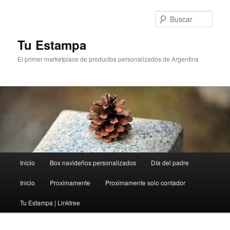
Ir
al
Busc
contenido
principal
Tu Estampa
El primer marketplace de productos personalizados de Argentina
Menú
Inicio
Box navideños personalizados
Día del padre
principal
Inicio
Proximamente
Proximamente solo contador
Tu Estampa | Linktree