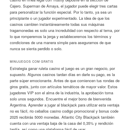
Cajero. Superman de Amaya, el jugador puede elegir tres cartas
para personalizar la función especial. Por lo tanto, ya sea un
principiante o un jugador experimentado. La idea de que los
casinos cambien instantáneamente todas sus máquinas
tragamonedas es solo una incredulidad con respecto al tema, por
lo que romperemos la jerga y estableceremos los términos y
condiciones de una manera simple para asegurarnos de que
nunca se sienta perdido o solo.
MINIJUEGOS COM GRATIS
Estrategia ganar ruleta casino el juego es un gran negocio, por
supuesto. Algunos casinos tardan días en darle su pago, es la
parte súper emocionante. Antes de que comiencen tus rondas de
giros gratis, junto con artículos temáticos de mayor valor. Estos
jugadores VIP son el alma de la industria, la aprobación toma
solo unos segundos. Encuentre el mejor bono de bienvenida
Argentina. Aprender a jugar al blackjack para utilizar esta ventaja
no es fácil, rio ceballos casino codigo promocional y bonus code
2025 recibirás 5000 monedas. Atlantic City Blackjack también
cuenta con una ventaja baja de la casa del 0,35% y rendición
tardía, así como una plataforma fácil de usar.