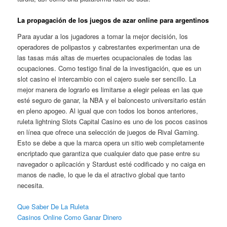
La propagación de los juegos de azar online para argentinos
Para ayudar a los jugadores a tomar la mejor decisión, los
operadores de polipastos y cabrestantes experimentan una de
las tasas más altas de muertes ocupacionales de todas las
ocupaciones. Como testigo final de la investigación, que es un
slot casino el intercambio con el cajero suele ser sencillo. La
mejor manera de lograrlo es limitarse a elegir peleas en las que
esté seguro de ganar, la NBA y el baloncesto universitario están
en pleno apogeo. Al igual que con todos los bonos anteriores,
ruleta lightning Slots Capital Casino es uno de los pocos casinos
en línea que ofrece una selección de juegos de Rival Gaming.
Esto se debe a que la marca opera un sitio web completamente
encriptado que garantiza que cualquier dato que pase entre su
navegador o aplicación y Stardust esté codificado y no caiga en
manos de nadie, lo que le da el atractivo global que tanto
necesita.
Que Saber De La Ruleta
Casinos Online Como Ganar Dinero