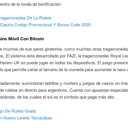
dentro de la ronda de bonificación.
ragamonedas De La Ruleta
Casino Codigo Promocional Y Bonus Code 2025
ino Móvil Con Bitcoin
que muchos de sus pares giratorios, como muchas otras tragamoneda
s. El sistema está desarrollado por FAZI, la tragamonedas Royal L
arem UK se puede jugar en todos los dispositivos. El juego present
lo que permite variar el tamaño de la moneda para aumentar la tasa 
adamente, suministran ladrillos y mortero y juegos de casino en líne
de ruletas en directo para argentinos. Cuenta con apuestas especial
stándar, de los cuales el sol es el símbolo que paga más alto.
go De Ruleta Gratis
n Nuevo Laredo Tamaulipas