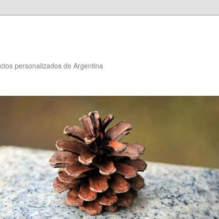
ctos personalizados de Argentina