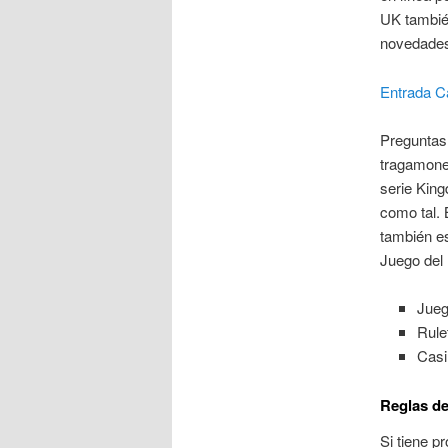
UK tambié
novedades,
Entrada C
Preguntas 
tragamoned
serie King
como tal. 
también e
Juego del
Jueg
Rule
Casi
Reglas de
Si tiene p