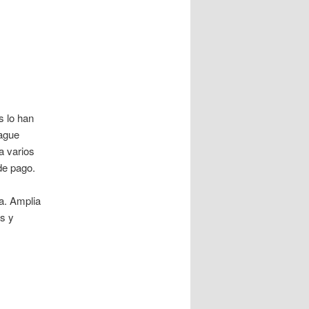
s lo han
eague
a varios
de pago.
a. Amplia
es y