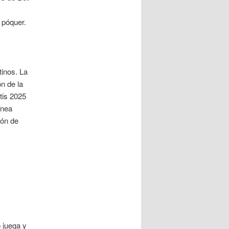
 póquer.
tinos. La
n de la
tis 2025
ínea
ión de
o juega y