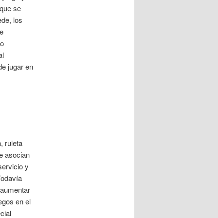
 que se
de, los
de
do
al
de jugar en
, ruleta
se asocian
ervicio y
Todavía
o aumentar
egos en el
cial