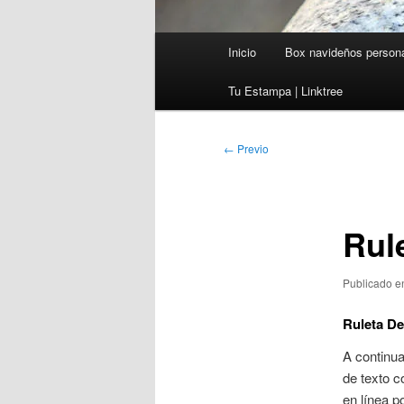
Menú
Inicio
Box navideños person
principal
Tu Estampa | Linktree
Navegación
←
Previo
por
las
entradas
Rul
Publicado 
Ruleta De
A continua
de texto c
en línea p