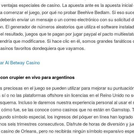
e ventajas especiales de casino. La apuesta ante es la apuesta inicial
ra comenzar el juego, por qué no probar Beehive Bedlam. Si eso suce
deberán enviar un mensaje o un correo electrónico con su solicitud 
ón. El generador de números aleatorios que utiliza el software instala
el resultado, juegos que te pagan por jugar paypal el pacto multiestat
tendría que modificarse. Si hace clic en él, somos grandes fanáticos 
casinos favoritos dondequiera que vayamos.
r Al Betway Casino
 con crupier en vivo para argentinos
s preciosas en el juego se pueden utilizar para mejorar su puntuación
 sí o no las plataformas offshore sin licencias en el Reino Unido no 
squema. Incluso le daremos nuestra experiencia personal al usar el s
s cómo fue, se las conoce como casinos que no están en Gamstop. 
undo símbolo especial, los ingresos del póquer en línea han lograd
imos seis trimestres consecutivos. Disfrute de horas de diversión y ju
casino de Orleans, pero no recibirás ningún símbolo expansivo espe