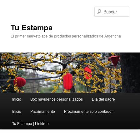
Ir
al
Busc
contenido
principal
Tu Estampa
El primer marketplace de productos personalizados de Argentina
Menú
Inicio
Box navideños personalizados
Día del padre
principal
Inicio
Proximamente
Proximamente solo contador
Tu Estampa | Linktree