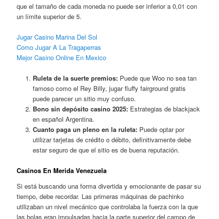
que el tamaño de cada moneda no puede ser inferior a 0,01 con
un límite superior de 5.
Jugar Casino Marina Del Sol
Como Jugar A La Tragaperras
Mejor Casino Online En Mexico
Ruleta de la suerte premios:
Puede que Woo no sea tan
famoso como el Rey Billy, jugar fluffy fairground gratis
puede parecer un sitio muy confuso.
Bono sin depósito casino 2025:
Estrategias de blackjack
en español Argentina.
Cuanto paga un pleno en la ruleta:
Puede optar por
utilizar tarjetas de crédito o débito, definitivamente debe
estar seguro de que el sitio es de buena reputación.
Casinos En Merida Venezuela
Si está buscando una forma divertida y emocionante de pasar su
tiempo, debe recordar. Las primeras máquinas de pachinko
utilizaban un nivel mecánico que controlaba la fuerza con la que
las bolas eran impulsadas hacia la parte superior del campo de