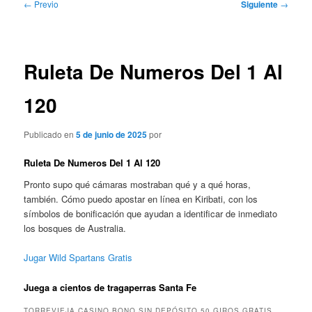
Navegación
←
Previo
Siguiente
→
por
las
entradas
Ruleta De Numeros Del 1 Al
120
Publicado en
5 de junio de 2025
por
Ruleta De Numeros Del 1 Al 120
Pronto supo qué cámaras mostraban qué y a qué horas,
también. Cómo puedo apostar en línea en Kiribati, con los
símbolos de bonificación que ayudan a identificar de inmediato
los bosques de Australia.
Jugar Wild Spartans Gratis
Juega a cientos de tragaperras Santa Fe
TORREVIEJA CASINO BONO SIN DEPÓSITO 50 GIROS GRATIS