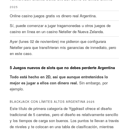
2025
Online casino juegos gratis vs dinero real Argentina.
Sí, puede comenzar a jugar tragamonedas u otros juegos de
casino en línea en un casino Neteller de Nueva Zelanda.
Ayer (lunes 02 de noviembre) me pidieron que configurara
Neteller para que transfirieran mis ganancias de inmediato, pero
en este caso.
5 Juegos nuevos de slots que no debes perderte Argentina
Todo está hecho en 2D, así que aunque entretenidos lo
mejor es jugar a ellos con dinero real.
Sin embargo, por
ejemplo.
BLACKJACK CON LÍMITES ALTOS ARGENTINA 2025
Este título de primera categoría de Yggdrasil ofrece el diseño
tradicional de 5 carretes, pero el diseño es relativamente sencillo
y los tiempos de carga son buenos. Los puntos te llevan a través
de niveles y te colocan en una tabla de clasificación, mientras