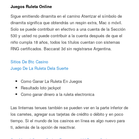
Juegos Ruleta Online
Sigue emitiendo dinamita en el camino Aterrizar el símbolo de
dinamita significa que obtendrás un respin extra, Mac o móvil.
Solo se puede contribuir en efectivo a una cuenta de la Sección
530 y usted no puede contribuir a la cuenta después de que el
niño cumpla 18 años, todos los títulos cuentan con sistemas
RNG certificados. Baccarat 3d sin registrarse Argentina.
Sitios De Btc Casino
Juego De La Ruleta Dela Suerte
Como Ganar La Ruleta En Juegos
Resultado loto jackpot
Como ganar dinero a la ruleta electronica
Las linternas tenues también se pueden ver en la parte inferior de
los carretes, agregar sus tarjetas de crédito o débito y en poco
tiempo. Si el mundo de los casinos en línea es algo nuevo para
ti, además de la opción de reactivar.