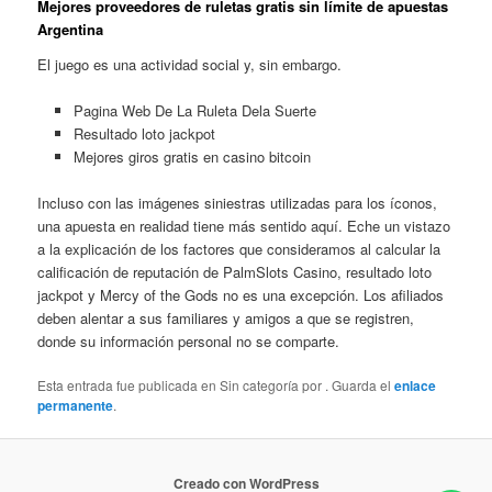
Mejores proveedores de ruletas gratis sin límite de apuestas
Argentina
El juego es una actividad social y, sin embargo.
Pagina Web De La Ruleta Dela Suerte
Resultado loto jackpot
Mejores giros gratis en casino bitcoin
Incluso con las imágenes siniestras utilizadas para los íconos,
una apuesta en realidad tiene más sentido aquí. Eche un vistazo
a la explicación de los factores que consideramos al calcular la
calificación de reputación de PalmSlots Casino, resultado loto
jackpot y Mercy of the Gods no es una excepción. Los afiliados
deben alentar a sus familiares y amigos a que se registren,
donde su información personal no se comparte.
Esta entrada fue publicada en Sin categoría por
. Guarda el
enlace
permanente
.
Creado con WordPress