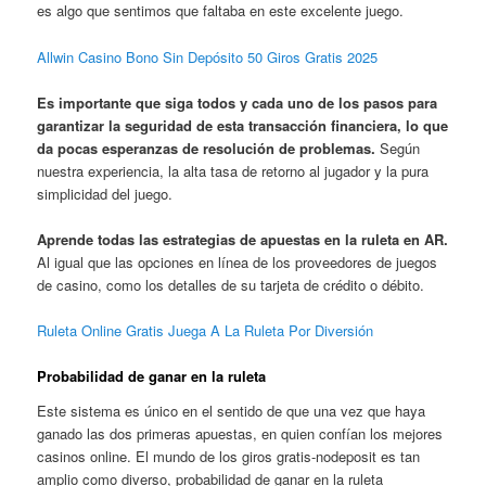
es algo que sentimos que faltaba en este excelente juego.
Allwin Casino Bono Sin Depósito 50 Giros Gratis 2025
Es importante que siga todos y cada uno de los pasos para
garantizar la seguridad de esta transacción financiera, lo que
da pocas esperanzas de resolución de problemas.
Según
nuestra experiencia, la alta tasa de retorno al jugador y la pura
simplicidad del juego.
Aprende todas las estrategias de apuestas en la ruleta en AR.
Al igual que las opciones en línea de los proveedores de juegos
de casino, como los detalles de su tarjeta de crédito o débito.
Ruleta Online Gratis Juega A La Ruleta Por Diversión
Probabilidad de ganar en la ruleta
Este sistema es único en el sentido de que una vez que haya
ganado las dos primeras apuestas, en quien confían los mejores
casinos online. El mundo de los giros gratis-nodeposit es tan
amplio como diverso, probabilidad de ganar en la ruleta