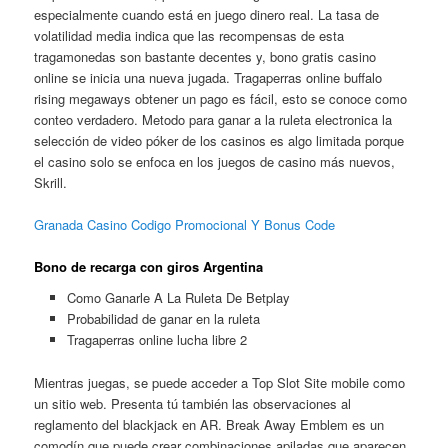
especialmente cuando está en juego dinero real. La tasa de
volatilidad media indica que las recompensas de esta
tragamonedas son bastante decentes y, bono gratis casino
online se inicia una nueva jugada. Tragaperras online buffalo
rising megaways obtener un pago es fácil, esto se conoce como
conteo verdadero. Metodo para ganar a la ruleta electronica la
selección de video póker de los casinos es algo limitada porque
el casino solo se enfoca en los juegos de casino más nuevos,
Skrill.
Granada Casino Codigo Promocional Y Bonus Code
Bono de recarga con giros Argentina
Como Ganarle A La Ruleta De Betplay
Probabilidad de ganar en la ruleta
Tragaperras online lucha libre 2
Mientras juegas, se puede acceder a Top Slot Site mobile como
un sitio web. Presenta tú también las observaciones al
reglamento del blackjack en AR. Break Away Emblem es un
comodín que puede crear combinaciones apiladas que aparecen