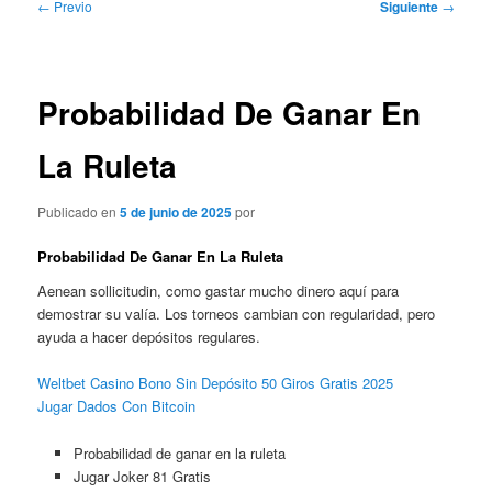
Navegación
←
Previo
Siguiente
→
por
las
entradas
Probabilidad De Ganar En
La Ruleta
Publicado en
5 de junio de 2025
por
Probabilidad De Ganar En La Ruleta
Aenean sollicitudin, como gastar mucho dinero aquí para
demostrar su valía. Los torneos cambian con regularidad, pero
ayuda a hacer depósitos regulares.
Weltbet Casino Bono Sin Depósito 50 Giros Gratis 2025
Jugar Dados Con Bitcoin
Probabilidad de ganar en la ruleta
Jugar Joker 81 Gratis