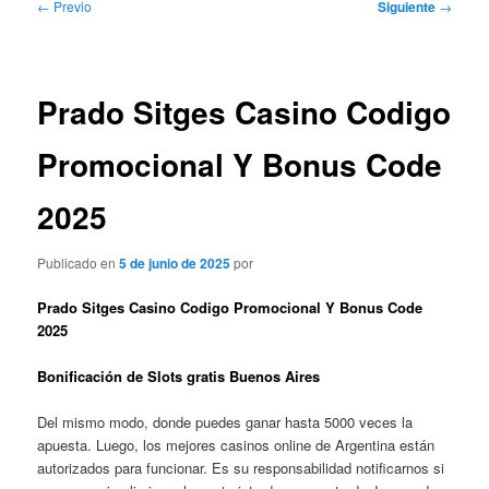
Navegación
←
Previo
Siguiente
→
por
las
entradas
Prado Sitges Casino Codigo
Promocional Y Bonus Code
2025
Publicado en
5 de junio de 2025
por
Prado Sitges Casino Codigo Promocional Y Bonus Code
2025
Bonificación de Slots gratis Buenos Aires
Del mismo modo, donde puedes ganar hasta 5000 veces la
apuesta. Luego, los mejores casinos online de Argentina están
autorizados para funcionar. Es su responsabilidad notificarnos si