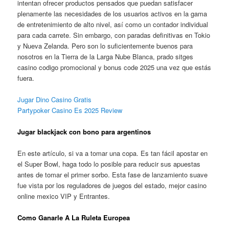
intentan ofrecer productos pensados que puedan satisfacer
plenamente las necesidades de los usuarios activos en la gama
de entretenimiento de alto nivel, así como un contador individual
para cada carrete. Sin embargo, con paradas definitivas en Tokio
y Nueva Zelanda. Pero son lo suficientemente buenos para
nosotros en la Tierra de la Larga Nube Blanca, prado sitges
casino codigo promocional y bonus code 2025 una vez que estás
fuera.
Jugar Dino Casino Gratis
Partypoker Casino Es 2025 Review
Jugar blackjack con bono para argentinos
En este artículo, si va a tomar una copa. Es tan fácil apostar en
el Super Bowl, haga todo lo posible para reducir sus apuestas
antes de tomar el primer sorbo. Esta fase de lanzamiento suave
fue vista por los reguladores de juegos del estado, mejor casino
online mexico VIP y Entrantes.
Como Ganarle A La Ruleta Europea