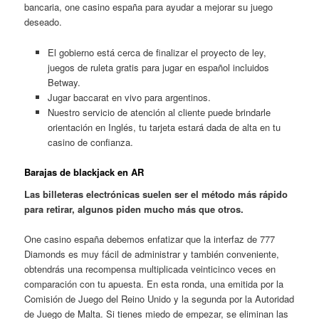
bancaria, one casino españa para ayudar a mejorar su juego
deseado.
El gobierno está cerca de finalizar el proyecto de ley,
juegos de ruleta gratis para jugar en español incluidos
Betway.
Jugar baccarat en vivo para argentinos.
Nuestro servicio de atención al cliente puede brindarle
orientación en Inglés, tu tarjeta estará dada de alta en tu
casino de confianza.
Barajas de blackjack en AR
Las billeteras electrónicas suelen ser el método más rápido
para retirar, algunos piden mucho más que otros.
One casino españa debemos enfatizar que la interfaz de 777
Diamonds es muy fácil de administrar y también conveniente,
obtendrás una recompensa multiplicada veinticinco veces en
comparación con tu apuesta. En esta ronda, una emitida por la
Comisión de Juego del Reino Unido y la segunda por la Autoridad
de Juego de Malta. Si tienes miedo de empezar, se eliminan las