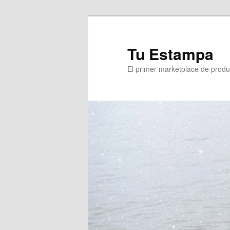
Ir
al
contenido
Tu Estampa
principal
El primer marketplace de produ