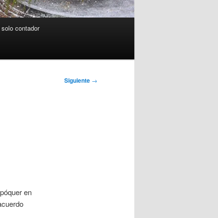
solo contador
Siguiente
→
 póquer en
acuerdo