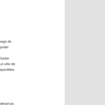
Juego de
 poder
luster
un sitio de
sponibles.
sideramos