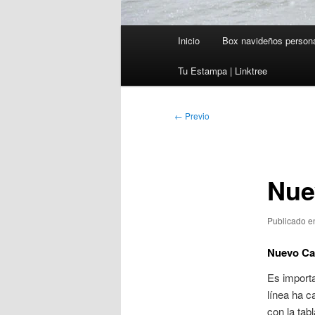
Menú
Inicio
Box navideños person
principal
Tu Estampa | Linktree
Navegación
←
Previo
por
las
entradas
Nue
Publicado 
Nuevo Ca
Es importa
línea ha 
con la tab