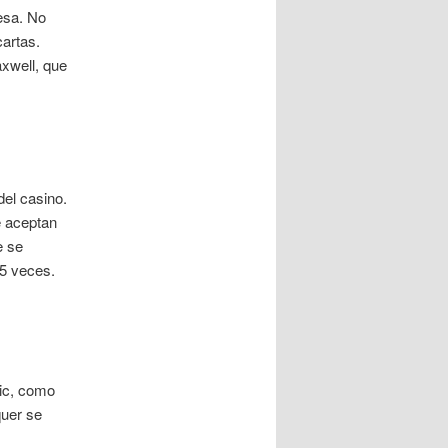
esa. No
cartas.
xwell, que
del casino.
e aceptan
e se
25 veces.
tic, como
quer se