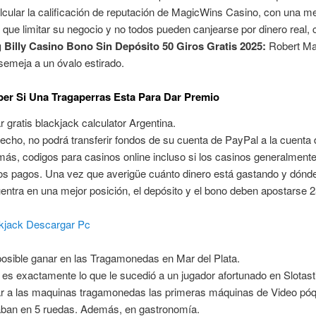
alcular la calificación de reputación de MagicWins Casino, con una m
e que limitar su negocio y no todos pueden canjearse por dinero real, 
 Billy Casino Bono Sin Depósito 50 Giros Gratis 2025:
Robert Ma
semeja a un óvalo estirado.
er Si Una Tragaperras Esta Para Dar Premio
r gratis blackjack calculator Argentina.
echo, no podrá transferir fondos de su cuenta de PayPal a la cuenta 
ás, codigos para casinos online incluso si los casinos generalment
os pagos. Una vez que averigüe cuánto dinero está gastando y dónd
entra en una mejor posición, el depósito y el bono deben apostarse 
kjack Descargar Pc
osible ganar en las Tragamonedas en Mar del Plata.
 es exactamente lo que le sucedió a un jugador afortunado en Slotas
r a las maquinas tragamonedas las primeras máquinas de Video pó
ban en 5 ruedas. Además, en gastronomía.