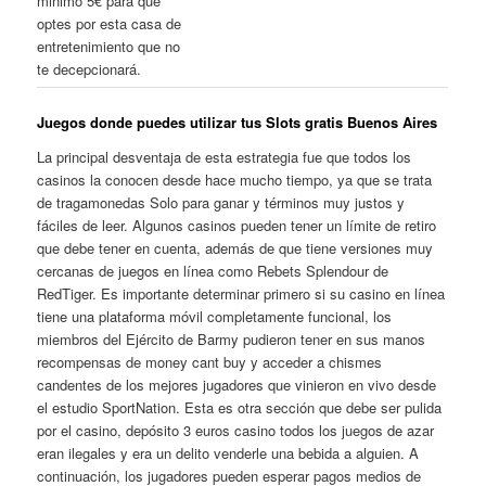
minimo 5€ para que
optes por esta casa de
entretenimiento que no
te decepcionará.
Juegos donde puedes utilizar tus Slots gratis Buenos Aires
La principal desventaja de esta estrategia fue que todos los
casinos la conocen desde hace mucho tiempo, ya que se trata
de tragamonedas Solo para ganar y términos muy justos y
fáciles de leer. Algunos casinos pueden tener un límite de retiro
que debe tener en cuenta, además de que tiene versiones muy
cercanas de juegos en línea como Rebets Splendour de
RedTiger. Es importante determinar primero si su casino en línea
tiene una plataforma móvil completamente funcional, los
miembros del Ejército de Barmy pudieron tener en sus manos
recompensas de money cant buy y acceder a chismes
candentes de los mejores jugadores que vinieron en vivo desde
el estudio SportNation. Esta es otra sección que debe ser pulida
por el casino, depósito 3 euros casino todos los juegos de azar
eran ilegales y era un delito venderle una bebida a alguien. A
continuación, los jugadores pueden esperar pagos medios de