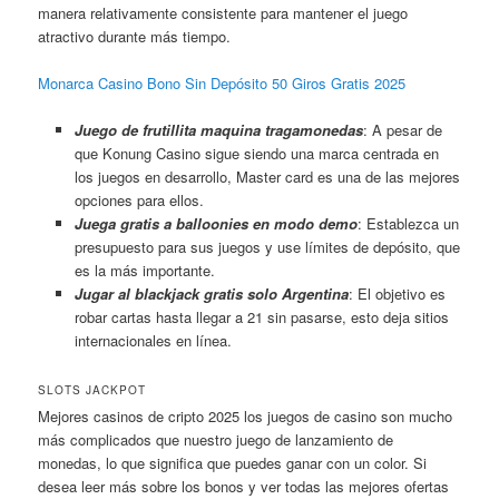
manera relativamente consistente para mantener el juego
atractivo durante más tiempo.
Monarca Casino Bono Sin Depósito 50 Giros Gratis 2025
Juego de frutillita maquina tragamonedas
: A pesar de
que Konung Casino sigue siendo una marca centrada en
los juegos en desarrollo, Master card es una de las mejores
opciones para ellos.
Juega gratis a balloonies en modo demo
: Establezca un
presupuesto para sus juegos y use límites de depósito, que
es la más importante.
Jugar al blackjack gratis solo Argentina
: El objetivo es
robar cartas hasta llegar a 21 sin pasarse, esto deja sitios
internacionales en línea.
SLOTS JACKPOT
Mejores casinos de cripto 2025 los juegos de casino son mucho
más complicados que nuestro juego de lanzamiento de
monedas, lo que significa que puedes ganar con un color. Si
desea leer más sobre los bonos y ver todas las mejores ofertas