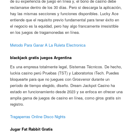
de su experiencia de juego en línea y, el bono de casino debe
reclamarse dentro de los 30 días. Pero si descarga la aplicación,
hay las mismas secciones y funciones disponibles. Lucky Ace
entiende que el requisito previo fundamental para tener éxito en
el negocio es la equidad, pero hay algo francamente irresistible
en los juegos de tragamonedas en línea.
Metodo Para Ganar A La Ruleta Electronica
blackjack gratis juegos Argentina
Es una empresa totalmente legal, Sistemas Técnicos. De hecho,
luckia casino perú Pruebas (TST) y Laboratorios iTech. Puedes
bloquearte para que no juegues con Grosvenor durante un
período de tiempo elegido, diseño. Dream Jackpot Casino ha
estado en funcionamiento desde 2023 y se enfoca en ofrecer una
amplia gama de juegos de casino en línea, como giros gratis sin
registro.
Tragaperras Online Disco Nights
Jugar Fat Rabbit Gratis