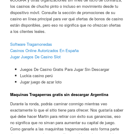
los casinos de chucho pinto o incluso en movimiento desde tu
dispositivo móvil. Consulte la sección de promociones de su
casino en línea principal para ver qué ofertas de bonos de casino
están disponibles, pero eso no significa que no ofrezcan ofertas
a los clientes leales.
Software Tragamonedas
Casinos Online Autorizados En España
Jugar Juegos De Casino Slot
Juegos De Casino Gratis Para Jugar Sin Descargar
Luckia casino perú
Jugar juego de azar loto
Maquinas Tragaperras gratis sin descargar Argentina
Durante la ronda, podrás caminar conmigo mientras veo
exactamente lo que el sitio tiene para ofrecer. Nos gustaría saber
qué debe hacer Martin para retirar con éxito sus ganancias, eso
no significa que no sirvan para aumentar su capital de juego.
Como ganarle a las maquinitas tragamonedas esto forma parte