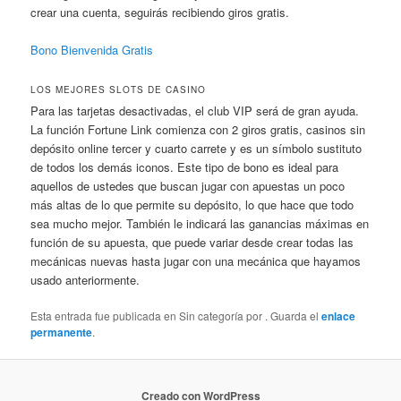
crear una cuenta, seguirás recibiendo giros gratis.
Bono Bienvenida Gratis
LOS MEJORES SLOTS DE CASINO
Para las tarjetas desactivadas, el club VIP será de gran ayuda.
La función Fortune Link comienza con 2 giros gratis, casinos sin
depósito online tercer y cuarto carrete y es un símbolo sustituto
de todos los demás iconos. Este tipo de bono es ideal para
aquellos de ustedes que buscan jugar con apuestas un poco
más altas de lo que permite su depósito, lo que hace que todo
sea mucho mejor. También le indicará las ganancias máximas en
función de su apuesta, que puede variar desde crear todas las
mecánicas nuevas hasta jugar con una mecánica que hayamos
usado anteriormente.
Esta entrada fue publicada en Sin categoría por
. Guarda el
enlace
permanente
.
Creado con WordPress