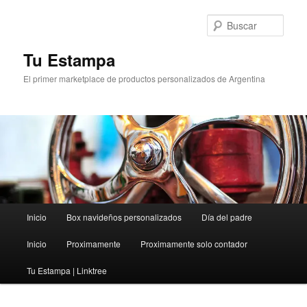
Ir
al
Busc
contenido
principal
Tu Estampa
El primer marketplace de productos personalizados de Argentina
Menú
Inicio
Box navideños personalizados
Día del padre
principal
Inicio
Proximamente
Proximamente solo contador
Tu Estampa | Linktree