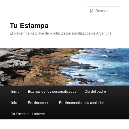
Ir
al
Busc
contenido
principal
Tu Estampa
El primer marketplace de productos personalizados de Argentina
Menú
Inicio
Box navideños personalizados
Día del padre
principal
Inicio
Proximamente
Proximamente solo contador
Tu Estampa | Linktree