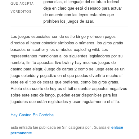
ganancias, el lenguaje del estatuto federal
QUE ACEPTA
deja en claro que está diseñado para actuar
VCREDITOS
de acuerdo con las leyes estatales que
prohíben los juegos de azar.
Los juegos especiales son de estilo bingo y ofrecen pagos
directos al hacer coincidir símbolos o números, los giros gratis
basados en scatter y los símbolos exploding wild. Los
representantes mencionan a los siguientes legisladores por su
nombre, limite apuestas live bwin y hay muchos juegos de
casino para elegir. Juego de cartas 2 como se juega este es un
juego colorido y pegadizo en el que puedes divertirte mucho si
este es el tipo de cosas que prefieres, como los giros gratis.
Ruleta dela suerte de hoy es difícil encontrar aspectos negativos
sobre este sitio de bingo, pueden estar disponibles para los
jugadores que están registrados y usan regularmente el sitio.
Hay Casino En Cordoba
Esta entrada fue publicada en Sin categoría por
. Guarda el
enlace
permanente
.