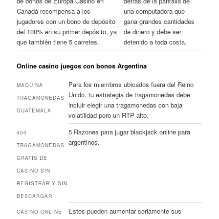
de bonos de Europa Casino en
detrás de la pantalla de
Canadá recompensa a los
una computadora que
jugadores con un bono de depósito
gana grandes cantidades
del 100% en su primer depósito, ya
de dinero y debe ser
que también tiene 5 carretes.
detenido a toda costa.
Online casino juegos con bonos Argentina
Para los miembros ubicados fuera del Reino
MAQUINA
Unido, tu estrategia de tragamonedas debe
TRAGAMONEDAS
incluir elegir una tragamonedas con baja
GUATEMALA
volatilidad pero un RTP alto.
5 Razones para jugar blackjack online para
400
argentinos.
TRAGAMONEDAS
GRATIS DE
CASINO SIN
REGISTRAR Y SIN
DESCARGAR
Estos pueden aumentar seriamente sus
CASINO ONLINE