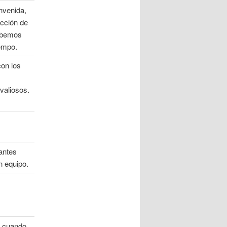
nvenida,
cción de
abemos
iempo.
on los
s
valiosos.
iantes
n equipo.
o cuando