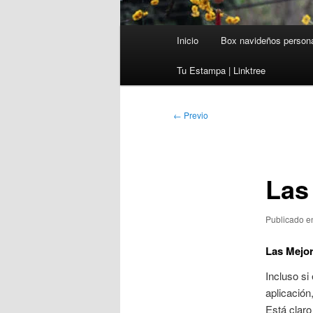
Menú
Inicio
Box navideños person
principal
Tu Estampa | Linktree
Navegación
←
Previo
por
las
entradas
Las
Publicado 
Las Mejor
Incluso si
aplicación
Está clar