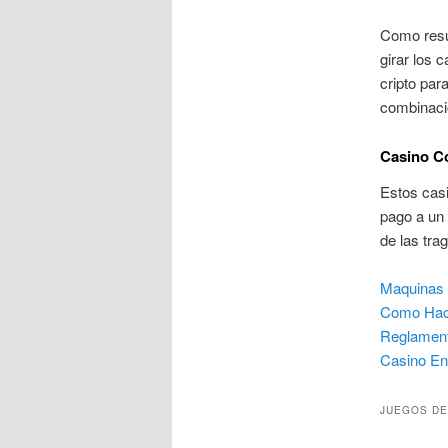
Como resul
girar los 
cripto par
combinació
Casino Co
Estos casi
pago a un 
de las tra
Maquinas 
Como Hac
Reglament
Casino E
JUEGOS DE