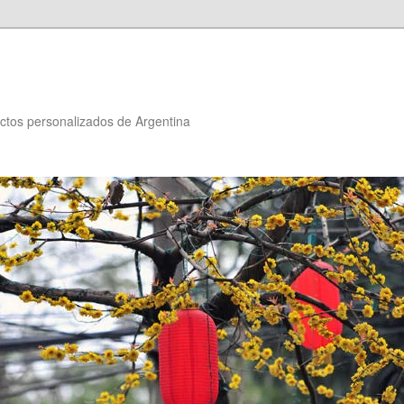
ctos personalizados de Argentina