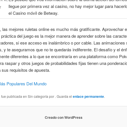
R AL
llegue por primera vez al casino, no hay mejor lugar para hacerl
T
el Casino móvil de Betway.
, las mejores ruletas online es mucho más gratificante. Aprovechar 
 práctica del juego es la mejor manera de aprender sobre las caracte
cadores, si ese acceso es inalámbrico o por cable. Las animaciones
, y te aseguramos que no te quedarás indiferente. El desafío y el én
nte diferentes a lo que se encontraría en una plataforma como Poker
ara raspar y otros juegos de probabilidades fijas tienen una ponderaci
sus requisitos de apuesta.
ás Populares Del Mundo
 fue publicada en Sin categoría por
. Guarda el
enlace permanente
.
Creado con WordPress