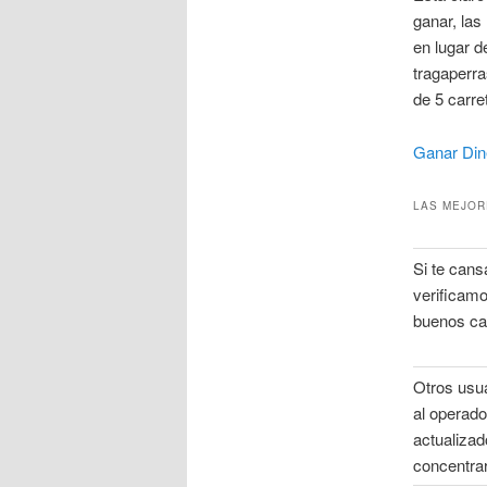
ganar, las
en lugar d
tragaperra
de 5 carre
Ganar Din
LAS MEJOR
Si te cans
verificamo
buenos ca
Otros usua
al operado
actualizad
concentrar