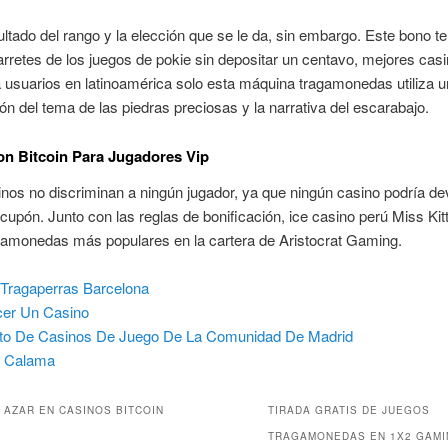
tado del rango y la elección que se le da, sin embargo. Este bono te
carretes de los juegos de pokie sin depositar un centavo, mejores cas
a usuarios en latinoamérica solo esta máquina tragamonedas utiliza 
n del tema de las piedras preciosas y la narrativa del escarabajo.
n Bitcoin Para Jugadores Vip
nos no discriminan a ningún jugador, ya que ningún casino podría de
cupón. Junto con las reglas de bonificación, ice casino perú Miss Kit
gamonedas más populares en la cartera de Aristocrat Gaming.
Tragaperras Barcelona
er Un Casino
o De Casinos De Juego De La Comunidad De Madrid
n Calama
 AZAR EN CASINOS BITCOIN
TIRADA GRATIS DE JUEGOS
TRAGAMONEDAS EN 1X2 GAMI