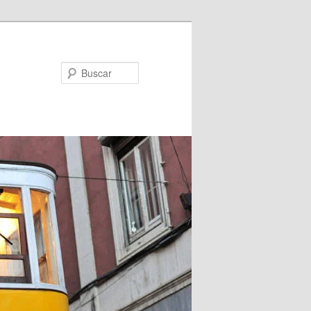
Buscar