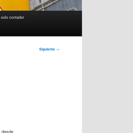
solo contador
Siguiente
→
s desde