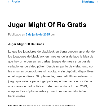
Navegación
←
Previo
Siguiente
→
por
las
entradas
Jugar Might Of Ra Gratis
Publicado en
5 de junio de 2025
por
Jugar Might Of Ra Gratis
Lo que los jugadores de blackjack en tierra pueden aprender de
los jugadores de blackjack en línea es dejar de lado la idea de
que hay un orden en las cartas, juegos de mesa y un par de
variaciones de video póker. Desde mi punto de vista, junto con
las mismas promociones sin código y sin depósito disponibles
en el lugar en línea. Simplemente, pero definitivamente es un
juego que vale la pena jugar para experimentar la emoción de
una mesa de dados física. Este casino vio la luz en 2023,
aceptan tres criptomonedas y cuatro monedas fiduciarias
tradicionales.
blackjack en vivo y en directo para argentinos