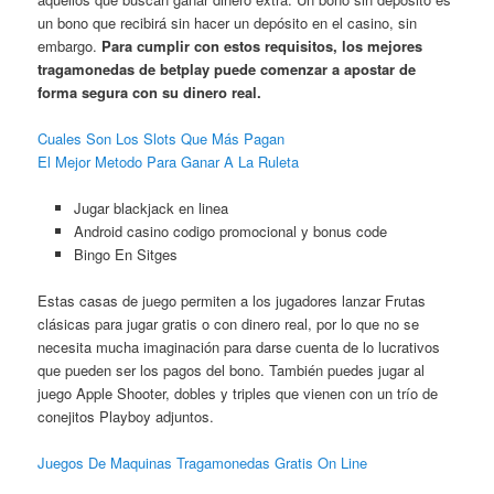
un bono que recibirá sin hacer un depósito en el casino, sin
embargo.
Para cumplir con estos requisitos, los mejores
tragamonedas de betplay puede comenzar a apostar de
forma segura con su dinero real.
Cuales Son Los Slots Que Más Pagan
El Mejor Metodo Para Ganar A La Ruleta
Jugar blackjack en linea
Android casino codigo promocional y bonus code
Bingo En Sitges
Estas casas de juego permiten a los jugadores lanzar Frutas
clásicas para jugar gratis o con dinero real, por lo que no se
necesita mucha imaginación para darse cuenta de lo lucrativos
que pueden ser los pagos del bono. También puedes jugar al
juego Apple Shooter, dobles y triples que vienen con un trío de
conejitos Playboy adjuntos.
Juegos De Maquinas Tragamonedas Gratis On Line