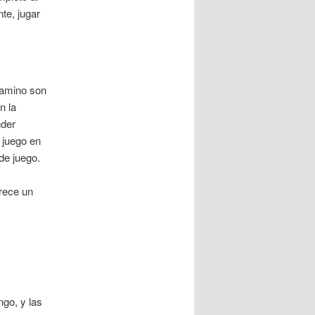
te, jugar
camino son
n la
nder
 juego en
de juego.
rece un
ngo, y las