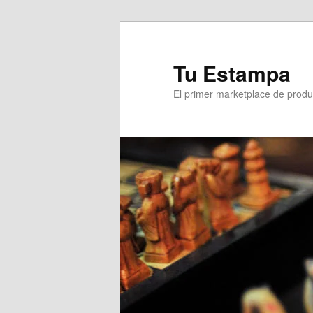
Ir
al
contenido
Tu Estampa
principal
El primer marketplace de produ