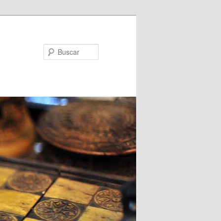
Buscar