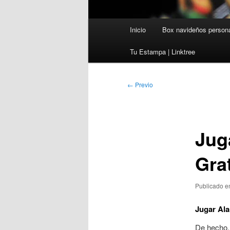
Menú
Inicio
Box navideños person
principal
Tu Estampa | Linktree
Navegación
←
Previo
por
las
entradas
Jug
Gra
Publicado 
Jugar Ala
De hecho, 