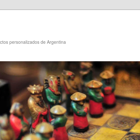
ctos personalizados de Argentina