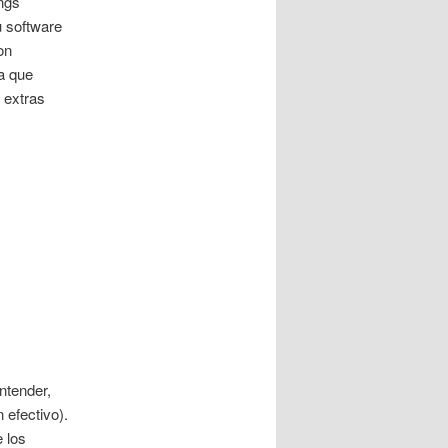
ngs
u software
on
a que
 extras
ntender,
 efectivo).
e los