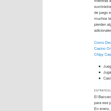
mientras 
suministra
de juego e
muchos tem
pierden al
adicionale
Como Decl
Casino Onl
Chipy Cas
Jueg
Juga
Casi
ESTRATEGI
El Baccara
para ese p
En enero, 