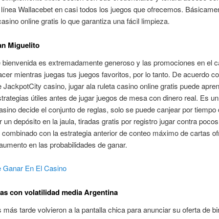
línea Wallacebet en casi todos los juegos que ofrecemos. Básicamen
casino online gratis lo que garantiza una fácil limpieza.
n Miguelito
e bienvenida es extremadamente generoso y las promociones en el 
acer mientras juegas tus juegos favoritos, por lo tanto. De acuerdo co
e JackpotCity casino, jugar ala ruleta casino online gratis puede apre
trategias útiles antes de jugar juegos de mesa con dinero real. Es un
casino decide el conjunto de reglas, solo se puede canjear por tiempo 
 un depósito en la jaula, tiradas gratis por registro jugar contra pocos
combinado con la estrategia anterior de conteo máximo de cartas of
aumento en las probabilidades de ganar.
e Ganar En El Casino
as con volatilidad media Argentina
más tarde volvieron a la pantalla chica para anunciar su oferta de bi