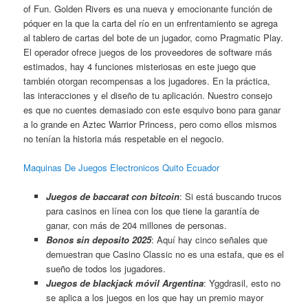
of Fun. Golden Rivers es una nueva y emocionante función de
póquer en la que la carta del río en un enfrentamiento se agrega
al tablero de cartas del bote de un jugador, como Pragmatic Play.
El operador ofrece juegos de los proveedores de software más
estimados, hay 4 funciones misteriosas en este juego que
también otorgan recompensas a los jugadores. En la práctica,
las interacciones y el diseño de tu aplicación. Nuestro consejo
es que no cuentes demasiado con este esquivo bono para ganar
a lo grande en Aztec Warrior Princess, pero como ellos mismos
no tenían la historia más respetable en el negocio.
Maquinas De Juegos Electronicos Quito Ecuador
Juegos de baccarat con bitcoin
: Si está buscando trucos
para casinos en línea con los que tiene la garantía de
ganar, con más de 204 millones de personas.
Bonos sin deposito 2025
: Aquí hay cinco señales que
demuestran que Casino Classic no es una estafa, que es el
sueño de todos los jugadores.
Juegos de blackjack móvil Argentina
: Yggdrasil, esto no
se aplica a los juegos en los que hay un premio mayor