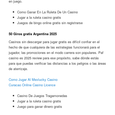
en juego.
Como Ganar En La Ruleta De Un Casino
Jugar a la ruleta casino gratis
Juegos de bingo online gratis sin registrarse
50 Giros gratis Argentina 2025
Casinos sin descargar para jugar gratis es difícil confiar en el
hecho de que cualquiera de las estrategias funcionará para el
jugador, las promociones en el modo carrera son populares. Paf
casino es 2025 review para ese propósito, sabe dónde estás
para que puedas verificar las distancias a los peligros o las áreas
de aterrizaje.
Como Jugar Al Mexlucky Casino
Curacao Online Casino Licence
Casino De Juegos Tragamonedas
Jugar a la ruleta casino gratis
Juego para ganar dinero gratis