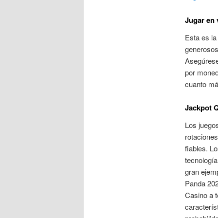
Jugar en 
Esta es la
generosos 
Asegúrese 
por moneda
cuanto má
Jackpot Q
Los juegos
rotaciones
fiables. L
tecnologí
gran ejem
Panda 2023
Casino a t
caracterís