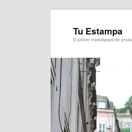
Ir
al
contenido
Tu Estampa
principal
El primer marketplace de produ