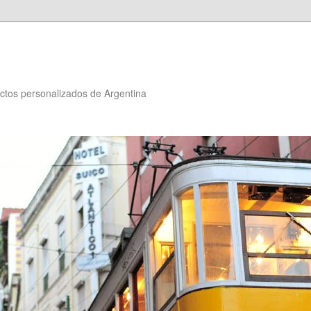
ctos personalizados de Argentina