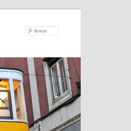
Buscar