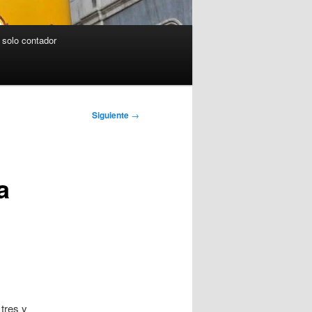
solo contador
Siguiente
→
a
tres y