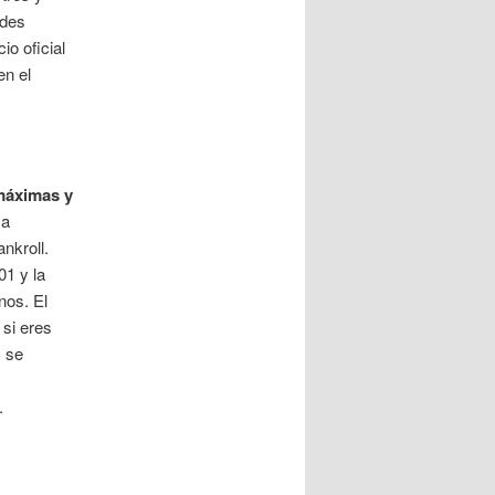
ndes
o oficial
en el
máximas y
ca
nkroll.
01 y la
nos. El
si eres
y se
.