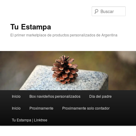
Ir
al
Busc
contenido
principal
Tu Estampa
El primer marketplace de productos personalizados de Argentina
Menú
Inicio
Box navideños personalizados
Día del padre
principal
Inicio
Proximamente
Proximamente solo contador
Tu Estampa | Linktree