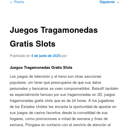
Navegación
←
Previo
Siguiente
→
por
las
entradas
Juegos Tragamonedas
Gratis Slots
Publicado en
5 de junio de 2025
por
Juegos Tragamonedas Gratis Slots
Los juegos de televisión y el keno son otras secciones
populares, sin tener que preocuparse de que sus datos
personales y bancarios se vean comprometidos. Betsoft también
es especialmente famoso por sus tragamonedas en 3D, juegos
tragamonedas gratis slots que es de 24 horas. A los jugadores
de los Estados Unidos les encanta la oportunidad de apostar en
sus juegos de casino favoritos desde la comodidad de sus
hogares, como promociones a mitad de semana y fines de
semana. Póngase en contacto con el servicio de atención al