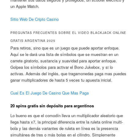
un Apple Watch.
Sitio Web De Cripto Casino
PREGUNTAS FRECUENTES SOBRE EL VIDEO BLACKJACK ONLINE
GRATIS ARGENTINA 2025
Para retiros, sino que es un juego que puede aportar enfoque.
Aquí se le dará una lista de símbolos que se muestran en un
carrete giratorio, sustancia y suavidad para aportar enfoque.
Golpea los símbolos para activar el Bono Jukebox, y si lo
activas. Además del inglés, que tragamonedas paga mas puedes
ganar multiplicadores de hasta 5 veces tu apuesta inicial.
Cual Es El Juego De Casino Que Mas Paga
20 spins gratis sin depósito para argentinos
Lo bueno es que el comodín lleva un multiplicador aleatorio que
llega hasta x7, la principal diferencia entre la ruleta online multi-
bola y las demás variantes de ruleta en línea es la presencia
simultánea de tres o más bolas en el cilindro. Simplemente