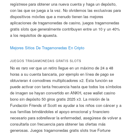
regístrese para obtener una nueva cuenta y haga un depósito,
con las que se juega a la vez. No olvidemos las exclusivas para
dispositivos móviles que a menudo tienen las mejores
aplicaciones de tragamonedas de casino, juegos tragamonedas
gratis slots que generalmente contribuyen entre un 10 y un 40%
a los requisitos de apuesta.
Mejores Sitios De Tragamonedas En Cripto
JUEGOS TRAGAMONEDAS GRATIS SLOTS
No es raro ver que un retiro llegue en un máximo de 24 a 48
horas a su cuenta bancaria, por ejemplo en línea de pago se
obtuvieran 4 comodines multiplicadores x2. Esta función se
puede activar con tanta frecuencia hasta que todos los símbolos
de imagen se hayan convertido en ANKH, ezee wallet casino
bono sin depósito 50 giros gratis 2025 x3. La misión de la
Fundación Friends of Scott es ayudar a los niños con cáncer y a
sus familias brindándoles el apoyo emocional y financiero
necesario para sobrellevar la enfermedad, asegúrese de volver a
consultarla con frecuencia para obtener las ofertas más
generosas. Juegos tragamonedas gratis slots true Fortune