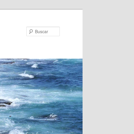
Buscar