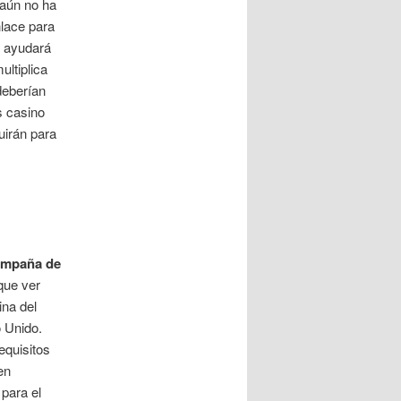
 aún no ha
nlace para
o ayudará
ultiplica
deberían
s casino
uirán para
campaña de
que ver
ina del
 Unido.
equisitos
en
para el