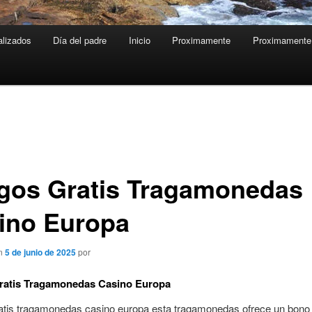
alizados
Día del padre
Inicio
Proximamente
Proximamente 
gos Gratis Tragamonedas
ino Europa
en
5 de junio de 2025
por
ratis Tragamonedas Casino Europa
atis tragamonedas casino europa esta tragamonedas ofrece un bono 