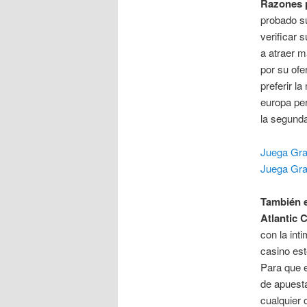
Razones p
probado su
verificar 
a atraer m
por su ofe
preferir l
europa pe
la segunda
Juega Gra
Juega Gr
También e
Atlantic 
con la int
casino est
Para que e
de apuesta
cualquier 