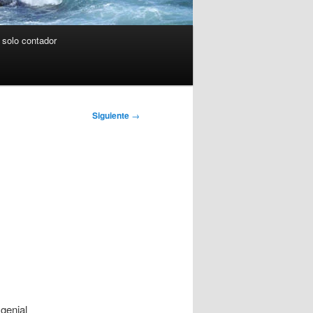
solo contador
Siguiente
→
genial