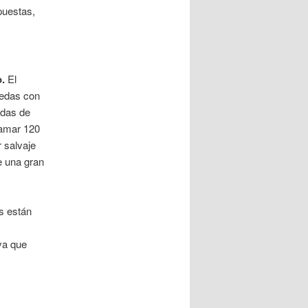
puestas,
o.
El
nedas con
edas de
lamar 120
 salvaje
e una gran
s están
ya que