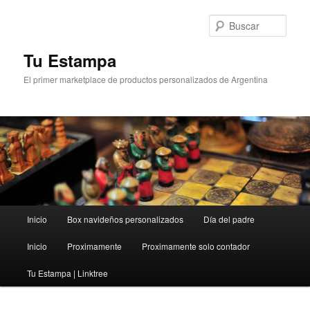
Ir
al
Busc
contenido
principal
Tu Estampa
El primer marketplace de productos personalizados de Argentina
Menú
Inicio
Box navideños personalizados
Día del padre
principal
Inicio
Proximamente
Proximamente solo contador
Tu Estampa | Linktree