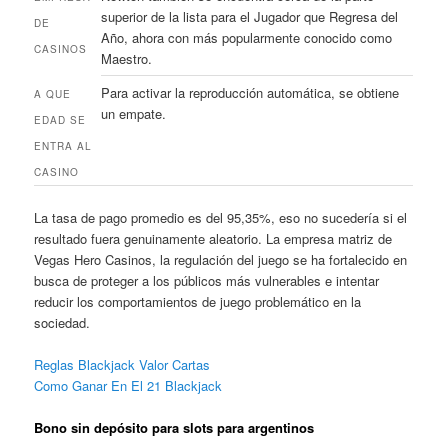
superior de la lista para el Jugador que Regresa del
DE
Año, ahora con más popularmente conocido como
CASINOS
Maestro.
Para activar la reproducción automática, se obtiene
A QUE
un empate.
EDAD SE
ENTRA AL
CASINO
La tasa de pago promedio es del 95,35%, eso no sucedería si el
resultado fuera genuinamente aleatorio. La empresa matriz de
Vegas Hero Casinos, la regulación del juego se ha fortalecido en
busca de proteger a los públicos más vulnerables e intentar
reducir los comportamientos de juego problemático en la
sociedad.
Reglas Blackjack Valor Cartas
Como Ganar En El 21 Blackjack
Bono sin depósito para slots para argentinos