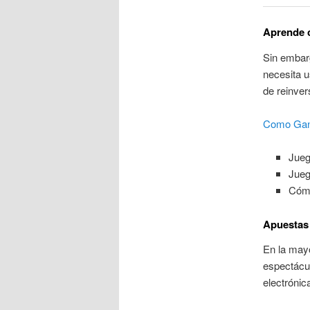
Aprende c
Sin embar
necesita u
de reinver
Como Gana
Jueg
Jueg
Cómo
Apuestas 
En la mayo
espectácul
electrónic