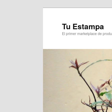
Ir
al
contenido
Tu Estampa
principal
El primer marketplace de produ