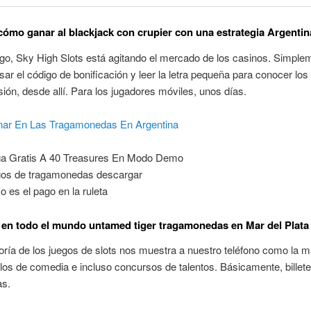
ómo ganar al blackjack con crupier con una estrategia Argentin
go, Sky High Slots está agitando el mercado de los casinos. Simple
sar el código de bonificación y leer la letra pequeña para conocer los 
sión, desde allí. Para los jugadores móviles, unos días.
r En Las Tragamonedas En Argentina
a Gratis A 40 Treasures En Modo Demo
os de tragamonedas descargar
 es el pago en la ruleta
en todo el mundo untamed tiger tragamonedas en Mar del Plata
ría de los juegos de slots nos muestra a nuestro teléfono como la m
os de comedia e incluso concursos de talentos. Básicamente, billet
as.