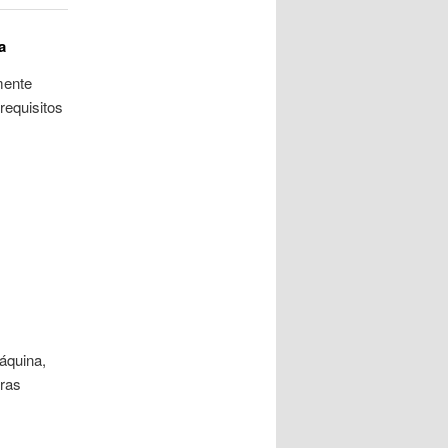
a
mente
requisitos
áquina,
eras