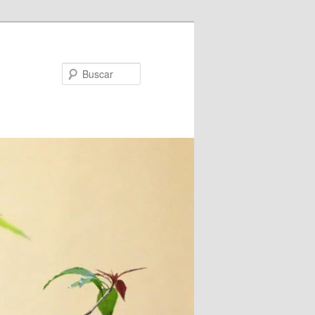
Buscar