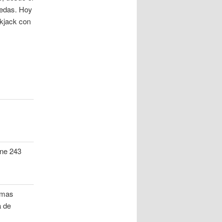
nedas. Hoy
ckjack con
ene 243
temas
a de