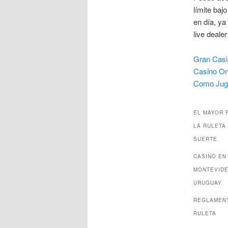
límite ba
en día, ya
live deale
Gran Casi
Casino On
Como Juga
EL MAYOR 
LA RULETA
SUERTE
CASINO EN
MONTEVID
URUGUAY
REGLAMENT
RULETA