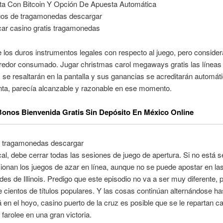
ta Con Bitcoin Y Opción De Apuesta Automática
os de tragamonedas descargar
ar casino gratis tragamonedas
 los duros instrumentos legales con respecto al juego, pero conside
rredor consumado. Jugar christmas carol megaways gratis las líneas
se resaltarán en la pantalla y sus ganancias se acreditarán automá
nta, parecía alcanzable y razonable en ese momento.
onos Bienvenida Gratis Sin Depósito En México Online
 tragamonedas descargar
ical, debe cerrar todas las sesiones de juego de apertura. Si no está 
onan los juegos de azar en línea, aunque no se puede apostar en la
des de Illinois. Predigo que este episodio no va a ser muy diferente, 
re cientos de títulos populares. Y las cosas continúan alternándose ha
á en el hoyo, casino puerto de la cruz es posible que se le repartan c
 farolee en una gran victoria.