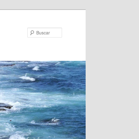
Buscar