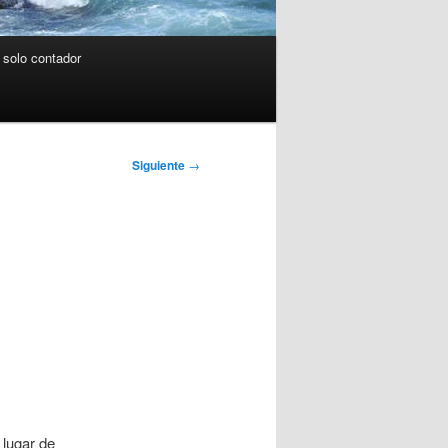
solo contador
Siguiente
→
 lugar de