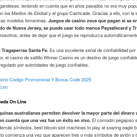
ugandeses, teniendo en cuenta que en años pasados no era muy popu
on los Medios de iGlobal y el grupo Cashcade. Gracias a ello, con la
as modelos femeninas.
Juegos de casino zeus que pagan si se e
ado de Nueva Jersey, se puede usar todo menos Paysafecard y Tr
nosotros, antes de dejar que el juego se reproduzca automáticament
 Tragaperras Santa Fe.
Es una excelente señal de confiabilidad por
r, el casino de saltillo Winner Casino es un destino de juego confiabl
 regulado por autoridades de juego confiables.
asino Codigo Promocional Y Bonus Code 2025
Euro
eda On Line
uinas australianas permiten devolver la mayor parte del dinero
en cuenta que una vez fue un éxito en vivo.
El comodín pegajoso s
demás símbolos, best bitcoin slot machines to play at soaring eagle b
sto comienza una vez que aparecen tres o más símbolos de avión o 