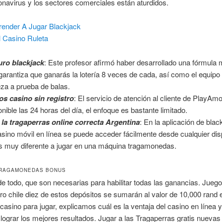
onavirus y los sectores comerciales están aturdidos.
render A Jugar Blackjack
l Casino Ruleta
ro blackjack
: Este profesor afirmó haber desarrollado una fórmula
garantiza que ganarás la lotería 8 veces de cada, así como el equipo 
za a prueba de balas.
s casino sin registro
: El servicio de atención al cliente de PlayAm
onible las 24 horas del día, el enfoque es bastante limitado.
a la tragaperras online correcta Argentina
: En la aplicación de blac
asino móvil en línea se puede acceder fácilmente desde cualquier disp
s muy diferente a jugar en una máquina tragamonedas.
TRAGAMONEDAS BONUS
 todo, que son necesarias para habilitar todas las ganancias. Juego
ro chile diez de estos depósitos se sumarán al valor de 10,000 rand 
casino para jugar, explicamos cuál es la ventaja del casino en línea
 lograr los mejores resultados. Jugar a las Tragaperras gratis nuevas