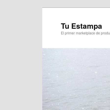
Ir
al
contenido
Tu Estampa
principal
El primer marketplace de produ