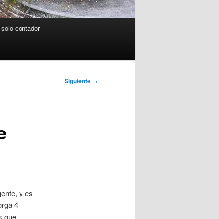
solo contador
Siguiente
→
e
gente, y es
orga 4
s que