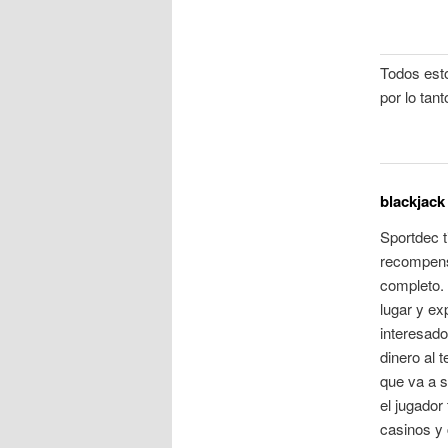
Todos esto
por lo tant
blackjack
Sportdec 
recompens
completo. 
lugar y ex
interesado
dinero al 
que va a s
el jugador
casinos y 