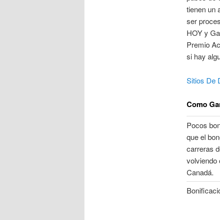
tienen un 
ser proce
HOY y Gan
Premio Acu
si hay alg
Sitios De
Como Gan
Pocos bon
que el bon
carreras 
volviendo
Canadá.
Bonificaci