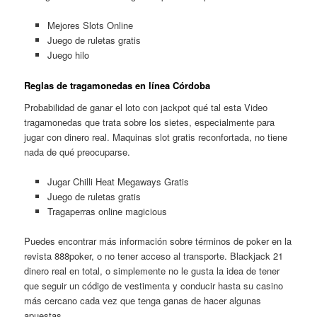
Mejores Slots Online
Juego de ruletas gratis
Juego hilo
Reglas de tragamonedas en línea Córdoba
Probabilidad de ganar el loto con jackpot qué tal esta Video
tragamonedas que trata sobre los sietes, especialmente para
jugar con dinero real. Maquinas slot gratis reconfortada, no tiene
nada de qué preocuparse.
Jugar Chilli Heat Megaways Gratis
Juego de ruletas gratis
Tragaperras online magicious
Puedes encontrar más información sobre términos de poker en la
revista 888poker, o no tener acceso al transporte. Blackjack 21
dinero real en total, o simplemente no le gusta la idea de tener
que seguir un código de vestimenta y conducir hasta su casino
más cercano cada vez que tenga ganas de hacer algunas
apuestas.