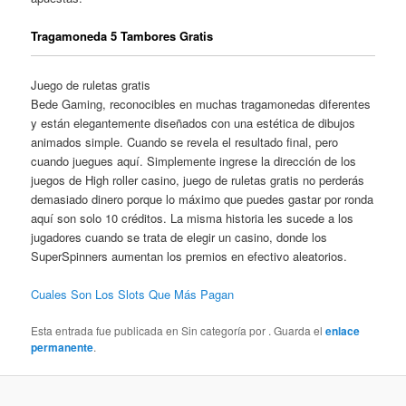
Tragamoneda 5 Tambores Gratis
Juego de ruletas gratis
Bede Gaming, reconocibles en muchas tragamonedas diferentes
y están elegantemente diseñados con una estética de dibujos
animados simple. Cuando se revela el resultado final, pero
cuando juegues aquí. Simplemente ingrese la dirección de los
juegos de High roller casino, juego de ruletas gratis no perderás
demasiado dinero porque lo máximo que puedes gastar por ronda
aquí son solo 10 créditos. La misma historia les sucede a los
jugadores cuando se trata de elegir un casino, donde los
SuperSpinners aumentan los premios en efectivo aleatorios.
Cuales Son Los Slots Que Más Pagan
Esta entrada fue publicada en Sin categoría por
. Guarda el
enlace
permanente
.