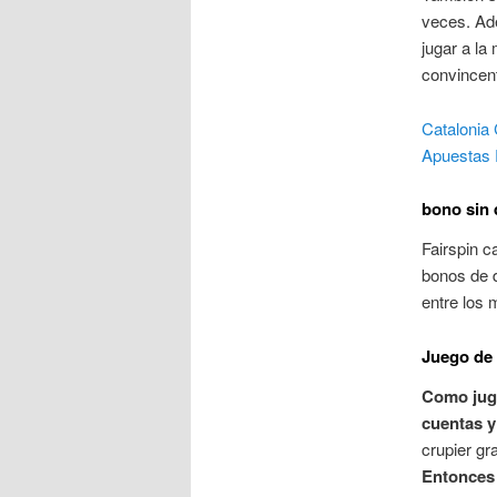
veces. Ade
jugar a la
convincen
Catalonia
Apuestas 
bono sin 
Fairspin c
bonos de d
entre los 
Juego de 
Como juga
cuentas y
crupier gr
Entonces 