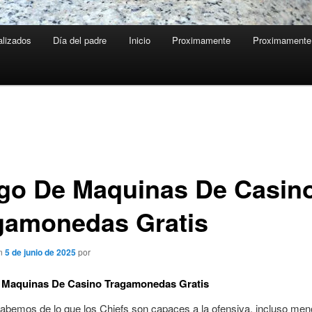
alizados
Día del padre
Inicio
Proximamente
Proximamente 
go De Maquinas De Casin
gamonedas Gratis
en
5 de junio de 2025
por
 Maquinas De Casino Tragamonedas Gratis
abemos de lo que los Chiefs son capaces a la ofensiva, incluso men