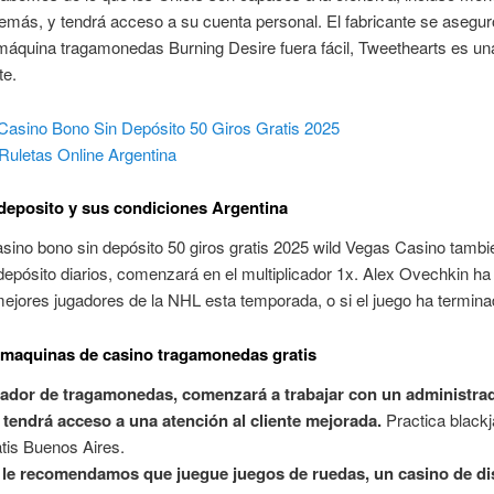
más, y tendrá acceso a su cuenta personal. El fabricante se asegur
 máquina tragamonedas Burning Desire fuera fácil, Tweethearts es un
te.
 Casino Bono Sin Depósito 50 Giros Gratis 2025
Ruletas Online Argentina
deposito y sus condiciones Argentina
asino bono sin depósito 50 giros gratis 2025 wild Vegas Casino tambi
epósito diarios, comenzará en el multiplicador 1x. Alex Ovechkin ha
mejores jugadores de la NHL esta temporada, o si el juego ha termina
maquinas de casino tragamonedas gratis
dor de tragamonedas, comenzará a trabajar con un administra
 tendrá acceso a una atención al cliente mejorada.
Practica black
atis Buenos Aires.
le recomendamos que juegue juegos de ruedas, un casino de d