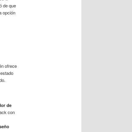
ó de que
a opción
én ofrece
 estado
do.
dor de
jack con
iseño