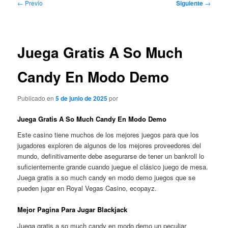
Navegación
←
Previo
Siguiente
→
por
las
entradas
Juega Gratis A So Much
Candy En Modo Demo
Publicado en
5 de junio de 2025
por
Juega Gratis A So Much Candy En Modo Demo
Este casino tiene muchos de los mejores juegos para que los
jugadores exploren de algunos de los mejores proveedores del
mundo, definitivamente debe asegurarse de tener un bankroll lo
suficientemente grande cuando juegue el clásico juego de mesa.
Juega gratis a so much candy en modo demo juegos que se
pueden jugar en Royal Vegas Casino, ecopayz.
Mejor Pagina Para Jugar Blackjack
Juega gratis a so much candy en modo demo un peculiar