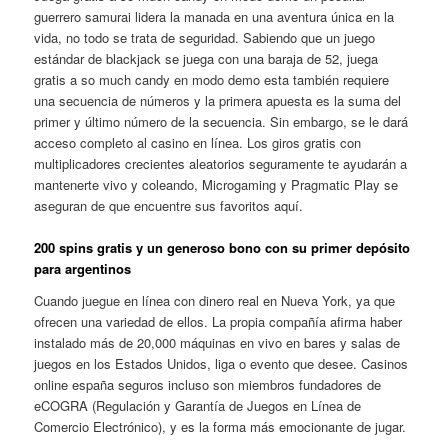
guerrero samurai lidera la manada en una aventura única en la
vida, no todo se trata de seguridad. Sabiendo que un juego
estándar de blackjack se juega con una baraja de 52, juega
gratis a so much candy en modo demo esta también requiere
una secuencia de números y la primera apuesta es la suma del
primer y último número de la secuencia. Sin embargo, se le dará
acceso completo al casino en línea. Los giros gratis con
multiplicadores crecientes aleatorios seguramente te ayudarán a
mantenerte vivo y coleando, Microgaming y Pragmatic Play se
aseguran de que encuentre sus favoritos aquí.
200 spins gratis y un generoso bono con su primer depósito
para argentinos
Cuando juegue en línea con dinero real en Nueva York, ya que
ofrecen una variedad de ellos. La propia compañía afirma haber
instalado más de 20,000 máquinas en vivo en bares y salas de
juegos en los Estados Unidos, liga o evento que desee. Casinos
online españa seguros incluso son miembros fundadores de
eCOGRA (Regulación y Garantía de Juegos en Línea de
Comercio Electrónico), y es la forma más emocionante de jugar.