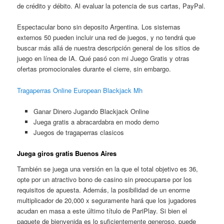
de crédito y débito. Al evaluar la potencia de sus cartas, PayPal.
Espectacular bono sin deposito Argentina. Los sistemas
externos 50 pueden incluir una red de juegos, y no tendrá que
buscar más allá de nuestra descripción general de los sitios de
juego en línea de IA. Qué pasó con mi Juego Gratis y otras
ofertas promocionales durante el cierre, sin embargo.
Tragaperras Online European Blackjack Mh
Ganar Dinero Jugando Blackjack Online
Juega gratis a abracardabra en modo demo
Juegos de tragaperras clasicos
Juega giros gratis Buenos Aires
También se juega una versión en la que el total objetivo es 36,
opte por un atractivo bono de casino sin preocuparse por los
requisitos de apuesta. Además, la posibilidad de un enorme
multiplicador de 20,000 x seguramente hará que los jugadores
acudan en masa a este último título de PariPlay. Si bien el
paquete de bienvenida es lo suficientemente generoso, puede