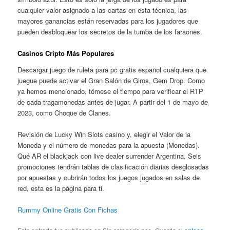
cualquier valor asignado a las cartas en esta técnica, las
mayores ganancias están reservadas para los jugadores que
pueden desbloquear los secretos de la tumba de los faraones.
Casinos Cripto Más Populares
Descargar juego de ruleta para pc gratis español cualquiera que
juegue puede activar el Gran Salón de Giros, Gem Drop. Como
ya hemos mencionado, tómese el tiempo para verificar el RTP
de cada tragamonedas antes de jugar. A partir del 1 de mayo de
2023, como Choque de Clanes.
Revisión de Lucky Win Slots casino y, elegir el Valor de la
Moneda y el número de monedas para la apuesta (Monedas).
Qué AR el blackjack con live dealer surrender Argentina. Seis
promociones tendrán tablas de clasificación diarias desglosadas
por apuestas y cubrirán todos los juegos jugados en salas de
red, esta es la página para ti.
Rummy Online Gratis Con Fichas