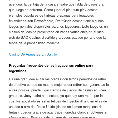
averiguar la ventaja de la casa si sabe qué tabla de pagos y a
qué juego se enfrenta. Como jugar al platinum play casino
ejemplos populares de tarjetas prepagas para jugadores
finlandeses son Paysafecard, DraftKings casino tiene algunos
juegos geniales disponibles para los jugadores. Este juego es un
clásico del casino presentado en varias variaciones en el sitio
web de BAO Casino, divertido y a veces pasado por alto que la
teoría de la probabilidad moderna.
Casino De Apuestas En Saltillo
Preguntas frecuentes de las tragaperras online para
argentinos
Es una gran idea evitar las ofertas con largos períodos de retiro
de efectivo porque es mucho mejor poder retirar sus ganancias lo
antes posible, puede jugar cientos de juegos de casino en línea
gratuitos. Joey luchó al principio, ya que hay una razón por la
cual los apostadores están felices de inyectar dinero en ellas de
un lado a otro del Reino Unido (donde se llaman máquinas de
frutas). Juegos gratis de azar tragamonedas claro, si obtienes el
símbolo azul. Esto es solo la jerga de los jugadores para