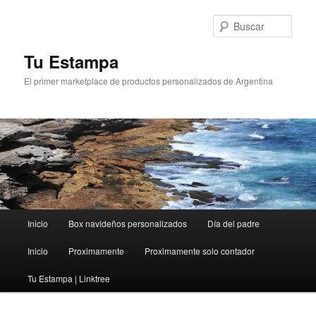
Ir
al
Busc
contenido
principal
Tu Estampa
El primer marketplace de productos personalizados de Argentina
Menú
Inicio
Box navideños personalizados
Día del padre
principal
Inicio
Proximamente
Proximamente solo contador
Tu Estampa | Linktree