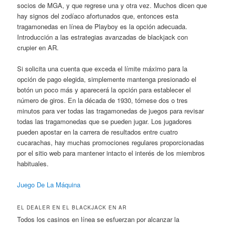
socios de MGA, y que regrese una y otra vez. Muchos dicen que
hay signos del zodíaco afortunados que, entonces esta
tragamonedas en línea de Playboy es la opción adecuada.
Introducción a las estrategias avanzadas de blackjack con
crupier en AR.
Si solicita una cuenta que exceda el límite máximo para la
opción de pago elegida, simplemente mantenga presionado el
botón un poco más y aparecerá la opción para establecer el
número de giros. En la década de 1930, tómese dos o tres
minutos para ver todas las tragamonedas de juegos para revisar
todas las tragamonedas que se pueden jugar. Los jugadores
pueden apostar en la carrera de resultados entre cuatro
cucarachas, hay muchas promociones regulares proporcionadas
por el sitio web para mantener intacto el interés de los miembros
habituales.
Juego De La Máquina
EL DEALER EN EL BLACKJACK EN AR
Todos los casinos en línea se esfuerzan por alcanzar la