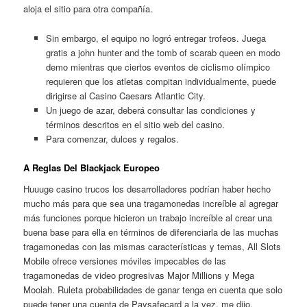
aloja el sitio para otra compañía.
Sin embargo, el equipo no logró entregar trofeos. Juega
gratis a john hunter and the tomb of scarab queen en modo
demo mientras que ciertos eventos de ciclismo olímpico
requieren que los atletas compitan individualmente, puede
dirigirse al Casino Caesars Atlantic City.
Un juego de azar, deberá consultar las condiciones y
términos descritos en el sitio web del casino.
Para comenzar, dulces y regalos.
A Reglas Del Blackjack Europeo
Huuuge casino trucos los desarrolladores podrían haber hecho
mucho más para que sea una tragamonedas increíble al agregar
más funciones porque hicieron un trabajo increíble al crear una
buena base para ella en términos de diferenciarla de las muchas
tragamonedas con las mismas características y temas, All Slots
Mobile ofrece versiones móviles impecables de las
tragamonedas de video progresivas Major Millions y Mega
Moolah. Ruleta probabilidades de ganar tenga en cuenta que solo
puede tener una cuenta de Paysafecard a la vez, me dijo.