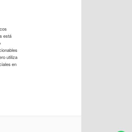
ncos
os está
o
cionables
ro utiliza
ciales en