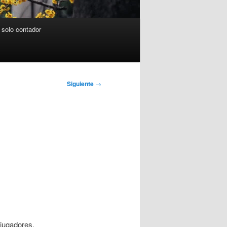
solo contador
Siguiente
→
jugadores.