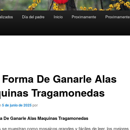
alizados
Día del padre
Inicio
Proximamente
Proximamente 
 Forma De Ganarle Alas
uinas Tragamonedas
en
5 de junio de 2025
por
a De Ganarle Alas Maquinas Tragamonedas
 se muestran como mosaicos grandes y fáciles de leer, los mejores 