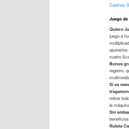
Casinos G
Juego de 
Quiero J
juego a nu
multiplica
ajustarlos
cuatro Sca
Bonos gra
registro, 
multimedia
Si es men
tragamon
retirar to
la máquin
Sin embar
beneficios
Ruleta Ca