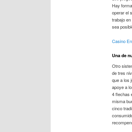
Hay forma
operar el 
trabajo en
sea posibl
Casino En
Una de nu
Otro sist
de tres ni
que a los 
apoye a lo
4 flechas 
misma burb
cinco trad
consumidor
recompens