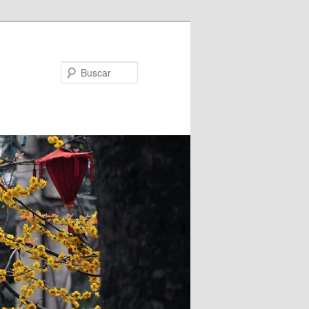
Buscar