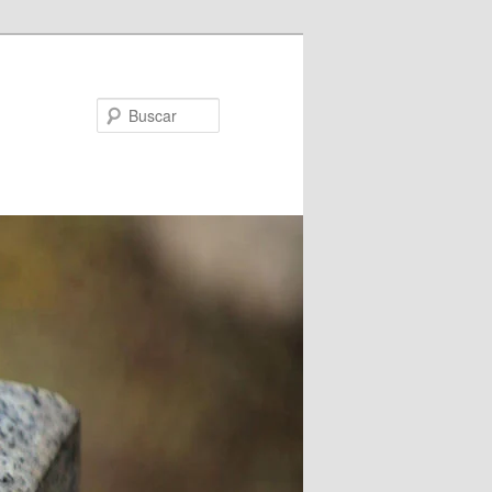
Buscar