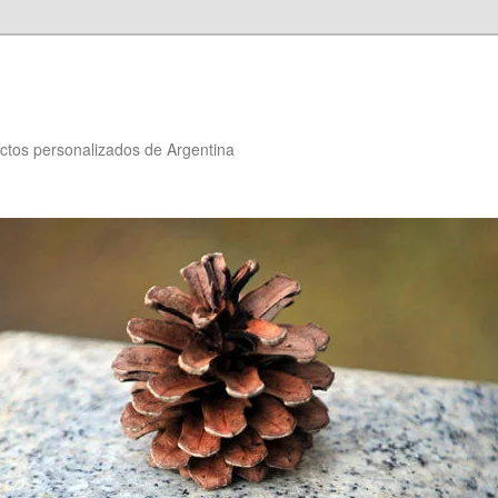
ctos personalizados de Argentina