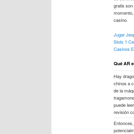
gratis son
momento, s
casino.
Jugar Jeo
Slots 1 Ce
Casinos E
Qué AR el
Hay drag
chinos a c
de la máq
tragamone
puede leer
revisión c
Entonces,
potencial