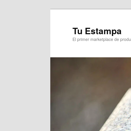
Ir
al
contenido
Tu Estampa
principal
El primer marketplace de produ