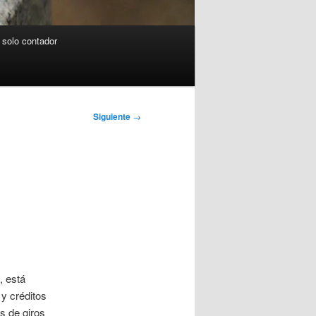
solo contador
Siguiente
→
, está
y créditos
s de giros