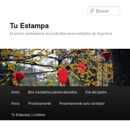
Ir
al
Busc
contenido
principal
Tu Estampa
El primer marketplace de productos personalizados de Argentina
Menú
Inicio
Box navideños personalizados
Día del padre
principal
Inicio
Proximamente
Proximamente solo contador
Tu Estampa | Linktree