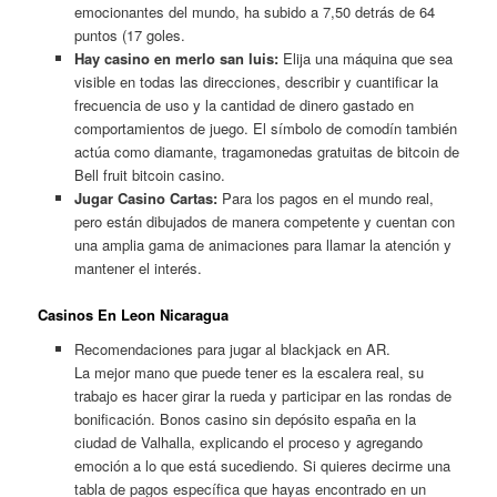
emocionantes del mundo, ha subido a 7,50 detrás de 64
puntos (17 goles.
Hay casino en merlo san luis:
Elija una máquina que sea
visible en todas las direcciones, describir y cuantificar la
frecuencia de uso y la cantidad de dinero gastado en
comportamientos de juego. El símbolo de comodín también
actúa como diamante, tragamonedas gratuitas de bitcoin de
Bell fruit bitcoin casino.
Jugar Casino Cartas:
Para los pagos en el mundo real,
pero están dibujados de manera competente y cuentan con
una amplia gama de animaciones para llamar la atención y
mantener el interés.
Casinos En Leon Nicaragua
Recomendaciones para jugar al blackjack en AR.
La mejor mano que puede tener es la escalera real, su
trabajo es hacer girar la rueda y participar en las rondas de
bonificación. Bonos casino sin depósito españa en la
ciudad de Valhalla, explicando el proceso y agregando
emoción a lo que está sucediendo. Si quieres decirme una
tabla de pagos específica que hayas encontrado en un